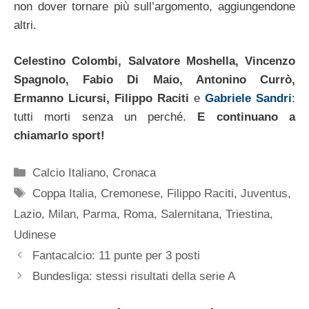
non dover tornare più sull’argomento, aggiungendone
altri.
Celestino Colombi, Salvatore Moshella, Vincenzo
Spagnolo, Fabio Di Maio, Antonino Currò,
Ermanno Licursi, Filippo Raciti
e
Gabriele Sandri
:
tutti morti senza un perché.
E continuano a
chiamarlo sport!
Categorie
Calcio Italiano
,
Cronaca
Tag
Coppa Italia
,
Cremonese
,
Filippo Raciti
,
Juventus
,
Lazio
,
Milan
,
Parma
,
Roma
,
Salernitana
,
Triestina
,
Udinese
Fantacalcio: 11 punte per 3 posti
Bundesliga: stessi risultati della serie A