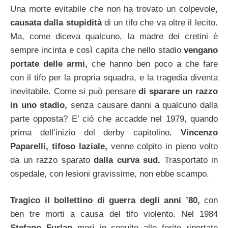
Una morte evitabile che non ha trovato un colpevole,
causata dalla stupidità
di un tifo che va oltre il lecito.
Ma, come diceva qualcuno, la madre dei cretini è
sempre incinta e così capita che nello stadio
vengano
portate delle armi,
che hanno ben poco a che fare
con il tifo per la propria squadra, e la tragedia diventa
inevitabile. Come si può pensare
di sparare un razzo
in uno stadio,
senza causare danni a qualcuno dalla
parte opposta? E’ ciò che accadde nel 1979, quando
prima dell’inizio del derby capitolino,
Vincenzo
Paparelli, tifoso laziale,
venne colpito in pieno volto
da un razzo sparato
dalla curva sud.
Trasportato in
ospedale, con lesioni gravissime, non ebbe scampo.
Tragico il bollettino di guerra degli anni ’80,
con
ben tre morti a causa del tifo violento. Nel 1984
Stefano Furlan
morì in seguito alle ferite riportate