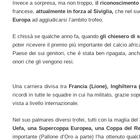
Invece a sorpresa, ma non troppo,
il riconoscimento
francese,
attualmente in forza al Siviglia,
che nel suo
Europa
ad aggiudicarsi l’ambito trofeo.
E chissà se qualche anno fa, quando
gli chiesero di 
poter ricevere il premio più importante del calcio afric
Paese dei sui genitori, che è stata ben ripagata, an
onori che gli vengono resi.
Una carriera divisa tra
Francia (Lione), Inghilterr
ricordi in tutte le squadre in cui ha militato, grazie sop
vista a livello internazionale.
Nel suo palmares diversi trofei, tutti con la maglia del
Uefa, una Supercoppa Europea, una Coppa del R
importante (Pallone d’Oro a parte) l’ha ottenuto qua