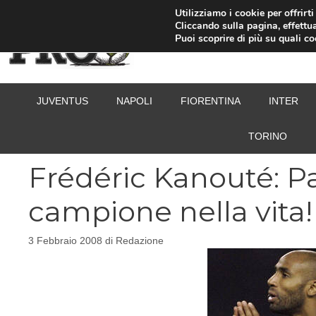
Vai
Utilizziamo i cookie per offrirt
Cliccando sulla pagina, effettua
al
Puoi scoprire di più su quali c
contenuto
JUVENTUS
NAPOLI
FIORENTINA
INTER
TORINO
Frédéric Kanouté: Pa
campione nella vita!
3 Febbraio 2008
di
Redazione