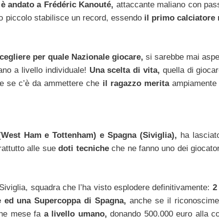
 è andato a Frédéric Kanouté,
attaccante maliano con pas
 piccolo stabilisce un record, essendo
il primo calciatore 
scegliere per quale Nazionale giocare,
si sarebbe mai aspet
ano a livello individuale!
Una scelta di vita,
quella di giocar
che se c’è da ammettere che
il ragazzo merita
ampiamente t
a (West Ham e Tottenham) e Spagna (Siviglia),
ha lasciat
rattutto alle sue
doti tecniche
che ne fanno uno dei giocator
 Siviglia, squadra che l’ha visto esplodere definitivamente:
2
e ed una Supercoppa di Spagna,
anche se il riconoscime
lche mese fa
a livello umano,
donando 500.000 euro alla c