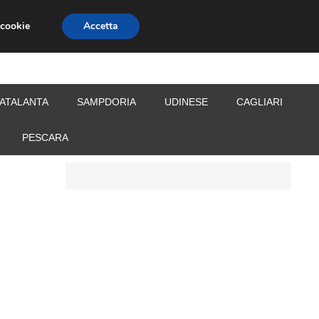
 cookie
Accetta
S
CALCIOMERCATO
ALLENATORI
ATALANTA
SAMPDORIA
UDINESE
CAGLIARI
PESCARA