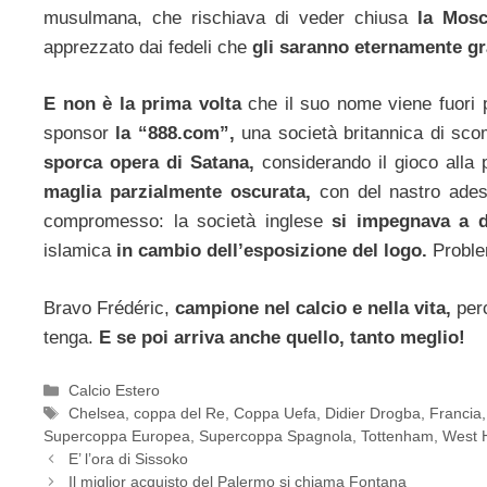
musulmana, che rischiava di veder chiusa
la Mosc
apprezzato dai fedeli che
gli saranno eternamente gra
E non è la prima volta
che il suo nome viene fuori p
sponsor
la “888.com”,
una società britannica di sc
sporca opera di Satana,
considerando il gioco alla p
maglia parzialmente oscurata,
con del nastro adesi
compromesso: la società inglese
si impegnava a 
islamica
in cambio dell’esposizione del logo.
Problem
Bravo Frédéric,
campione nel calcio e nella vita,
perc
tenga.
E se poi arriva anche quello, tanto meglio!
Categorie
Calcio Estero
Tag
Chelsea
,
coppa del Re
,
Coppa Uefa
,
Didier Drogba
,
Francia
Supercoppa Europea
,
Supercoppa Spagnola
,
Tottenham
,
West
E’ l’ora di Sissoko
Il miglior acquisto del Palermo si chiama Fontana