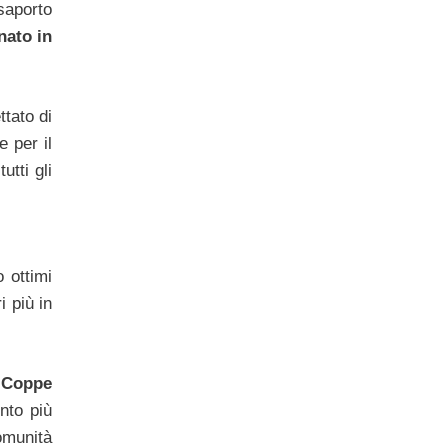
saporto
nato in
tato di
e per il
utti gli
o ottimi
i più in
 Coppe
nto più
omunità