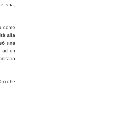
e sua,
va come
ità alla
sò una
ò ad un
nitaria
’Oro che