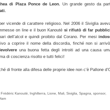
hea di Plaza Ponce de Leon.
Un grande gesto da part
ti.
er vicende di carattere religioso. Nel 2006 il Siviglia ave
ommesse on line e il buon Kanouté
si rifiutò di far pubblic
ari dell’alcol e quindi proibito dal Corano. Per mesi
indos
vo a coprire il nome della discordia, finché non si arriv
devolvere
una buona fetta degli introiti ad una causa uma
a di coscienza risolto e tutti felici!
hé di fronte alla difesa delle proprie idee non c’è Pallone d
,
Frédéric Kanouté
,
Inghilterra
,
Lione
,
Mali
,
Siviglia
,
Spagna
,
sponsor
,
 Ham