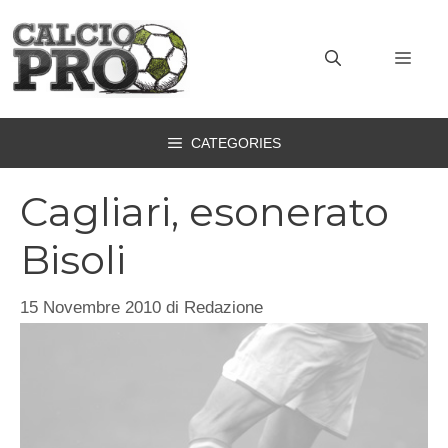
Vai
al
MEN
contenuto
CATEGORIES
Cagliari, esonerato
Bisoli
15 Novembre 2010
di
Redazione