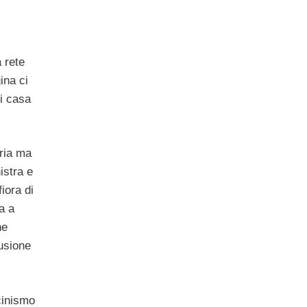
 rete
ina ci
di casa
aria ma
istra e
iora di
a a
he
usione
cinismo