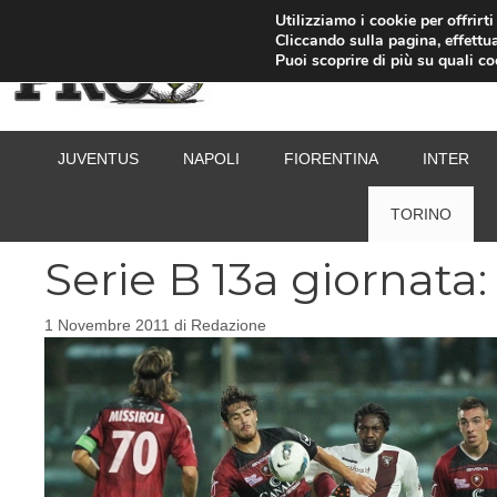
Vai
Utilizziamo i cookie per offrirt
Cliccando sulla pagina, effettua
al
Puoi scoprire di più su quali c
contenuto
JUVENTUS
NAPOLI
FIORENTINA
INTER
TORINO
Serie B 13a giornata:
1 Novembre 2011
di
Redazione