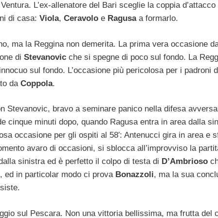
Ventura. L’ex-allenatore del Bari sceglie la coppia d’attacco
oni di casa:
Viola
,
Ceravolo
e
Ragusa
a formarlo.
orino, ma la Reggina non demerita. La prima vera occasione da
ione di
Stevanovic
che si spegne di poco sul fondo. La Regg
e innocuo sul fondo. L’occasione più pericolosa per i padroni 
ato da
Coppola
.
 con Stevanovic, bravo a seminare panico nella difesa avvers
e cinque minuti dopo, quando Ragusa entra in area dalla sin
 occasione per gli ospiti al 58′: Antenucci gira in area e sf
mento avaro di occasioni, si sblocca all’improvviso la partit
dalla sinistra ed è perfetto il colpo di testa di
D’Ambrioso
c
e, ed in particolar modo ci prova
Bonazzoli
, ma la sua concl
siste.
ggio sul Pescara. Non una vittoria bellissima, ma frutta del 