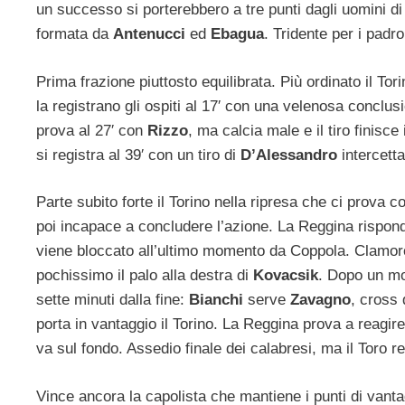
un successo si porterebbero a tre punti dagli uomini di 
formata da
Antenucci
ed
Ebagua
. Tridente per i padr
Prima frazione piuttosto equilibrata. Più ordinato il T
la registrano gli ospiti al 17′ con una velenosa conclus
prova al 27′ con
Rizzo
, ma calcia male e il tiro finisc
si registra al 39′ con un tiro di
D’Alessandro
intercett
Parte subito forte il Torino nella ripresa che ci prova
poi incapace a concludere l’azione. La Reggina rispond
viene bloccato all’ultimo momento da Coppola. Clamorosa
pochissimo il palo alla destra di
Kovacsik
. Dopo un mo
sette minuti dalla fine:
Bianchi
serve
Zavagno
, cross 
porta in vantaggio il Torino. La Reggina prova a reagir
va sul fondo. Assedio finale dei calabresi, ma il Toro re
Vince ancora la capolista che mantiene i punti di vanta