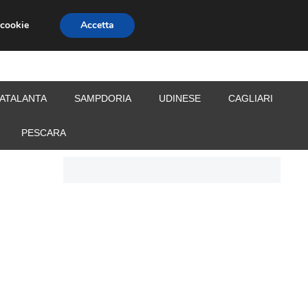
 cookie
Accetta
S
CALCIOMERCATO
ALLENATORI
ATALANTA
SAMPDORIA
UDINESE
CAGLIARI
PESCARA