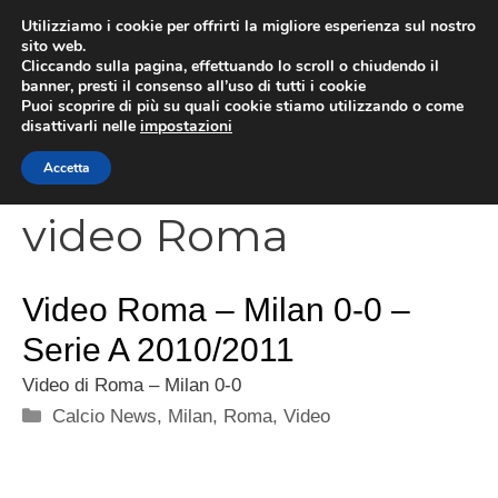
Vai
Utilizziamo i cookie per offrirti la migliore esperienza sul nostro
al
sito web.
MEN
Cliccando sulla pagina, effettuando lo scroll o chiudendo il
contenuto
banner, presti il consenso all’uso di tutti i cookie
Puoi scoprire di più su quali cookie stiamo utilizzando o come
disattivarli nelle
impostazioni
CATEGORIES
Accetta
video Roma
Video Roma – Milan 0-0 –
Serie A 2010/2011
Video di Roma – Milan 0-0
Categorie
Calcio News
,
Milan
,
Roma
,
Video