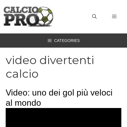
Vai
al
MEN
contenuto
CATEGORIES
video divertenti
calcio
Video: uno dei gol più veloci
al mondo