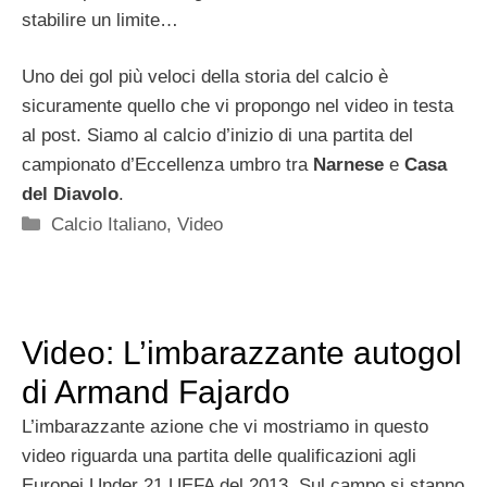
stabilire un limite…
Uno dei gol più veloci della storia del calcio è
sicuramente quello che vi propongo nel video in testa
al post. Siamo al calcio d’inizio di una partita del
campionato d’Eccellenza umbro tra
Narnese
e
Casa
del Diavolo
.
Categorie
Calcio Italiano
,
Video
Video: L’imbarazzante autogol
di Armand Fajardo
L’imbarazzante azione che vi mostriamo in questo
video riguarda una partita delle qualificazioni agli
Europei Under 21 UEFA del 2013. Sul campo si stanno