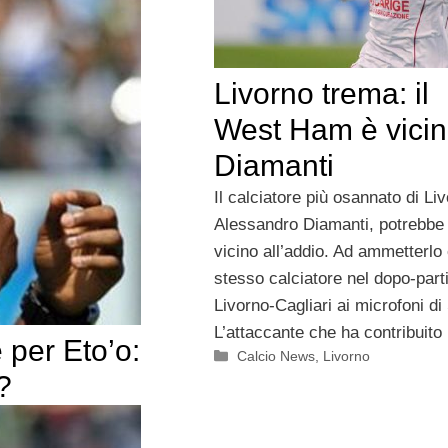
Livorno trema: il
West Ham è vicin
Diamanti
Il calciatore più osannato di Li
Alessandro Diamanti, potrebbe
vicino all’addio. Ad ammetterlo 
stesso calciatore nel dopo-parti
Livorno-Cagliari ai microfoni di
L’attaccante che ha contribuito
 per Eto’o:
Categorie
Calcio News
,
Livorno
?