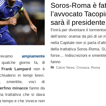
Soros-Roma è fat
l’avvocato Tacop
sarà il presidente
Finirà per diventare il tormento
dell’anno: oramai da più di un 
nella Capitale non si parla d’alt
della trattativa Soros-Roma. Si,
forse… Indiscrezioni e smentite
vevamo
ampiamente
fanno
qualche giorno fa,
il
Categorie
Calcio News
,
Cronaca
,
Roma
 Frank Lampard
non è
chiudersi in tempi brevi.
oni, smentite, voci di
erfino minacce
fanno da
a trattativa che si dava
a tempo e che invece non