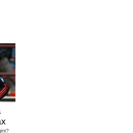
a
ax
ini?