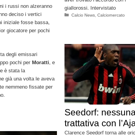
ni i russi non alzeranno
giallorossi. Intervistato
nno deciso i vertici
Categorie
Calcio News
,
Calciomercato
ni iniziale fosse bassa,
ior giocatore per pochi
sta degli emissari
roppo pochi per
Moratti
, e
e è stata la
he già una volta le aveva
ate nemmeno fissate per
no.
Seedorf: nessun
trattativa con l’Aj
Clarence Seedorf torna alle orig