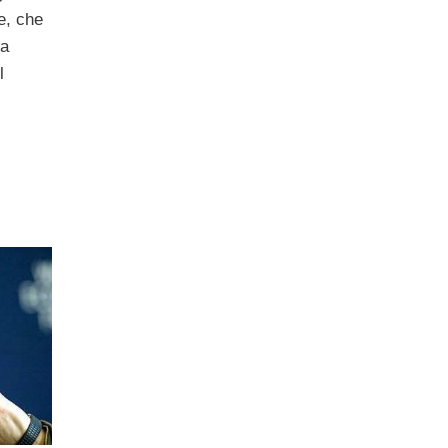
e, che
na
l