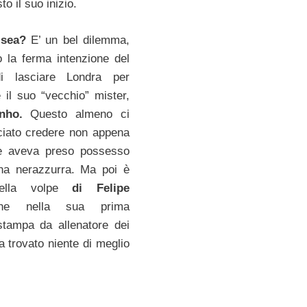
to il suo inizio.
lsea?
E’ un bel dilemma,
 la ferma intenzione del
di lasciare Londra per
e il suo “vecchio” mister,
nho.
Questo almeno ci
ciato credere non appena
se aveva preso possesso
ina nerazzurra. Ma poi è
uella volpe
di Felipe
 nella sua prima
stampa da allenatore dei
a trovato niente di meglio