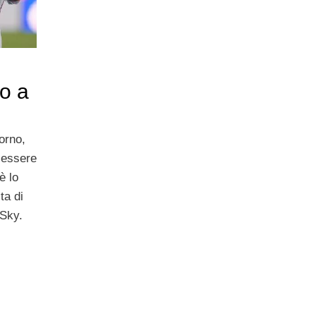
o a
vorno,
 essere
è lo
ta di
 Sky.