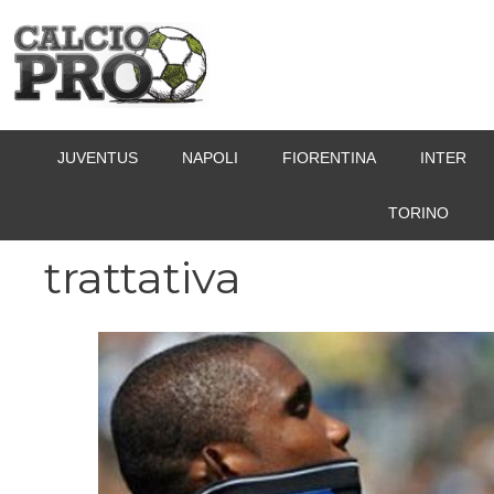
Vai
al
contenuto
JUVENTUS
NAPOLI
FIORENTINA
INTER
TORINO
trattativa