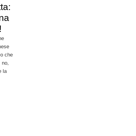
ta:
ina
!
ne
mese
ro che
 no,
 la