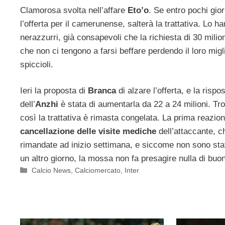
Clamorosa svolta nell’affare
Eto’o
. Se entro pochi gior
l’offerta per il camerunense, salterà la trattativa. Lo ha
nerazzurri, già consapevoli che la richiesta di 30 milio
che non ci tengono a farsi beffare perdendo il loro migl
spiccioli.
Ieri la proposta di
Branca
di alzare l’offerta, e la rispo
dell’
Anzhi
è stata di aumentarla da 22 a 24 milioni. T
così la trattativa è rimasta congelata. La prima reazion
cancellazione delle visite mediche
dell’attaccante, c
rimandate ad inizio settimana, e siccome non sono st
un altro giorno, la mossa non fa presagire nulla di buo
Categorie
Calcio News
,
Calciomercato
,
Inter