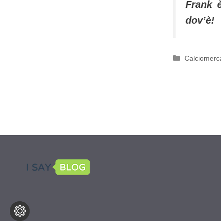
Frank è
dov’è!
Categorie
Calciomerc