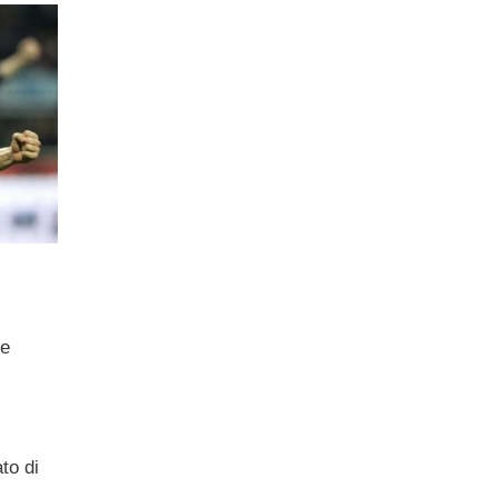
se
to di