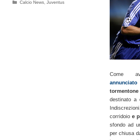
Categorie
Calcio News
,
Juventus
Come a
annunciato
tormentone
destinato a 
Indiscrezi
corridoio
e p
sfondo ad un
per chiusa d