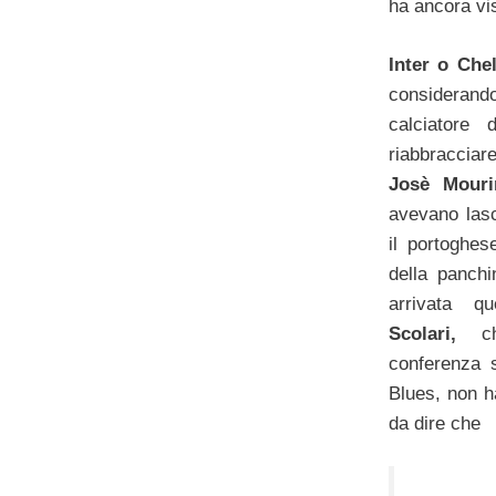
ha ancora vis
Inter o Che
considerando
calciatore 
riabbracciar
Josè Mouri
avevano las
il portoghe
della panch
arrivata q
Scolari,
che
conferenza 
Blues, non h
da dire che