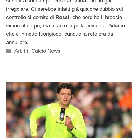
sconfitta sul campo, vede arrivarla con un gol
irregolare. Ci sarebbe infatti già qualche dubbio sul
controllo di gomito di
Rossi
, che però ha il braccio
vicino al corpo; ma intanto la palla finisce a
Palacio
che è in netto fuorigioco, dunque la rete era da
annullare.
Categorie
Arbitri
,
Calcio News