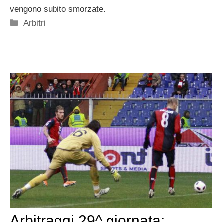
vengono subito smorzate.
Categorie
Arbitri
Arbitraggi 29^ giornata: