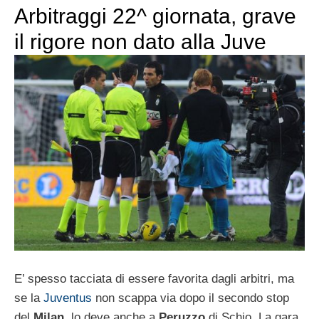
Arbitraggi 22^ giornata, grave
il rigore non dato alla Juve
E’ spesso tacciata di essere favorita dagli arbitri, ma
se la
Juventus
non scappa via dopo il secondo stop
del
Milan
, lo deve anche a
Peruzzo
di Schio. La gara