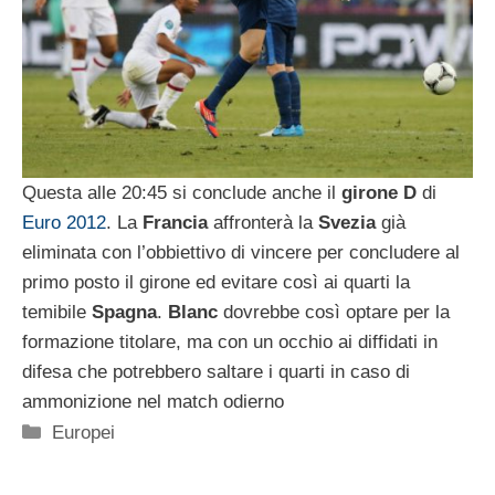
Questa alle 20:45 si conclude anche il
girone D
di
Euro 2012
. La
Francia
affronterà la
Svezia
già
eliminata con l’obbiettivo di vincere per concludere al
primo posto il girone ed evitare così ai quarti la
temibile
Spagna
.
Blanc
dovrebbe così optare per la
formazione titolare, ma con un occhio ai diffidati in
difesa che potrebbero saltare i quarti in caso di
ammonizione nel match odierno
Categorie
Europei