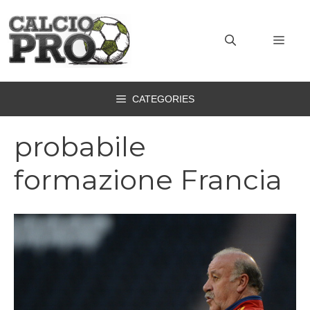
Vai
al
MEN
contenuto
CATEGORIES
probabile
formazione Francia