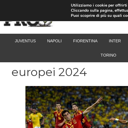
Vai
Utilizziamo i cookie per offrirt
Cliccando sulla pagina, effettua
al
Puoi scoprire di più su quali c
contenuto
JUVENTUS
NAPOLI
FIORENTINA
INTER
TORINO
europei 2024