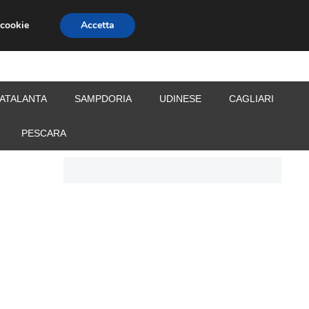
 cookie
Accetta
S
CALCIOMERCATO
ALLENATORI
ATALANTA
SAMPDORIA
UDINESE
CAGLIARI
PESCARA