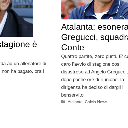
Atalanta: esoner
Gregucci, squadr
 stagione è
Conte
Quattro partite, zero punti. E’ c
ida ad un allenatore di
caro l’avvio di stagione così
i non ha pagato, ora i
disastroso ad Angelo Gregucci,
dopo poche ore di riunione, la
dirigenza ha deciso di dargli il
benservito.
Categorie
Atalanta
,
Calcio News