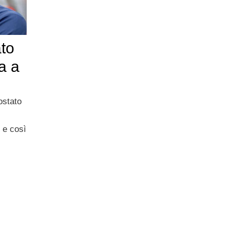
ato
a a
ostato
 e così