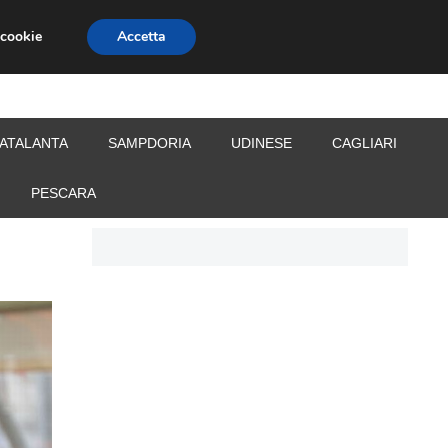
 cookie
Accetta
S
CALCIOMERCATO
ALLENATORI
ATALANTA
SAMPDORIA
UDINESE
CAGLIARI
PESCARA