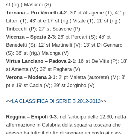
st (rig.) Masucci (S)
Ternana – Pro Vercelli 4-2
: 30′ pt Alfageme (T); 41′ pt
Litteri (T); 43′ pt e 17′ st (rig.) Vitale (T); 11′ st (rig.)
Tiribocchi (P); 27′ st Scavone (P)
Vicenza – Spezia 2-3
: 26′ pt Porcari (S); 45′ pt
Benedetti (S); 12′ st Martinelli (V); 13′ st Di Gennaro
(S); 38′ st (rig.) Malonga (V)
Virtus Lanciano – Padova 2-1
: 16′ st De Vitis (P); 18′
st Amenta (V); 32′ st Paghera (V)
Verona – Modena 3-1:
2′ pt Maietta (autorete) (M); 8′
pt e 19′ st Cacia (V); 29′ st Jorginho (V)
<<
LA CLASSIFICA DI SERIE B 2012-2013
>>
Reggina – Empoli 0-3:
nell’anticipo delle 12.30, netta
affermazione in Calabria della squadra toscana che
adesso ha tutto il diritto di sognare un posto ai play-