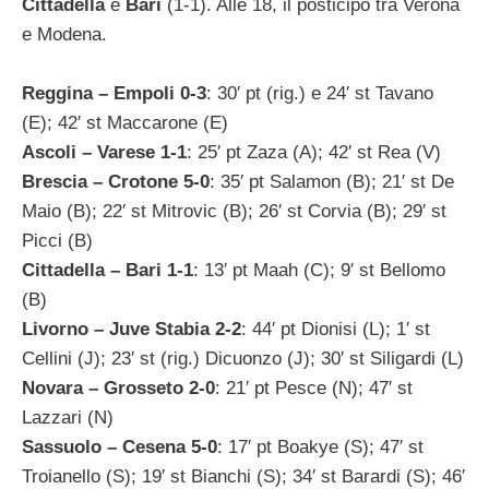
Cittadella
e
Bari
(1-1). Alle 18, il posticipo tra Verona
e Modena.
Reggina – Empoli 0-3
: 30′ pt (rig.) e 24′ st Tavano
(E); 42′ st Maccarone (E)
Ascoli – Varese 1-1
: 25′ pt Zaza (A); 42′ st Rea (V)
Brescia – Crotone 5-0
: 35′ pt Salamon (B); 21′ st De
Maio (B); 22′ st Mitrovic (B); 26′ st Corvia (B); 29′ st
Picci (B)
Cittadella – Bari 1-1
: 13′ pt Maah (C); 9′ st Bellomo
(B)
Livorno – Juve Stabia 2-2
: 44′ pt Dionisi (L); 1′ st
Cellini (J); 23′ st (rig.) Dicuonzo (J); 30′ st Siligardi (L)
Novara – Grosseto 2-0
: 21′ pt Pesce (N); 47′ st
Lazzari (N)
Sassuolo – Cesena 5-0
: 17′ pt Boakye (S); 47′ st
Troianello (S); 19′ st Bianchi (S); 34′ st Barardi (S); 46′