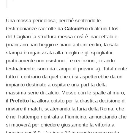
Una mossa pericolosa, perché sentendo le
testimonianze raccolte da
CalcioPro
di alcuni tifosi
del Cagliari la struttura messa così è inaccettabile
(mancano parcheggio e piano anti-incendio, la sala
stampa è organizzata alla meglio e gli spogliatoi
praticamente non esistono. Le recinzioni, citando
testualmente, sono da campo di provincia). Totalmente
tutto il contrario da quel che ci si aspetterebbe da un
impianto destinato a ospitare una partita della
massima serie di calcio. Messo con le spalle al muro,
il
Prefetto
ha allora optato per la drastica decisione di
rinviare il match, scatenando la furia della Roma, che
è nel frattempo rientrata a Fiumicino, annunciando che
si muoverà per chiedere giustamente la vittoria a
tavolino per 3-0. L’articolo 17 in questo senso parla