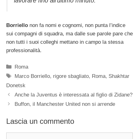
lavorare fino all’ultimo minuto.
Borriello
non fa nomi e cognomi, non punta l’indice
sui compagni di squadra, ma dalle sue parole pare che
non tutti i suoi colleghi mettano in campo la stessa
professionalità.
Categorie
Roma
Tag
Marco Borriello
,
rigore sbagliato
,
Roma
,
Shakhtar
Donetsk
Anche la Juventus è interessata al figlio di Zidane?
Buffon, il Manchester United non si arrende
Lascia un commento
Commento