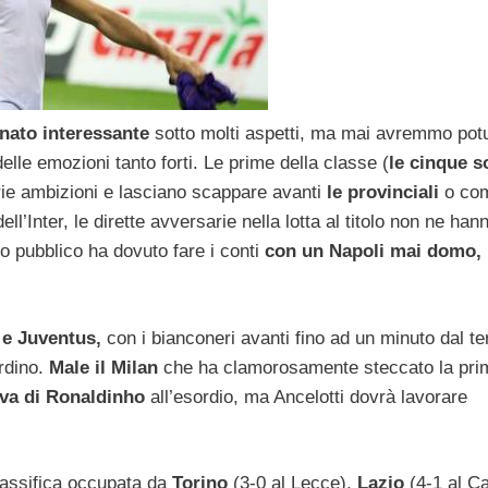
ato interessante
sotto molti aspetti, ma mai avremmo pot
lle emozioni tanto forti. Le prime della classe (
le cinque so
ie ambizioni e lasciano scappare avanti
le provinciali
o co
ll’Inter, le dirette avversarie nella lotta al titolo non ne han
o pubblico ha dovuto fare i conti
con un Napoli mai domo,
 e Juventus,
con i bianconeri avanti fino ad un minuto dal t
ardino.
Male il Milan
che ha clamorosamente steccato la pri
va di Ronaldinho
all’esordio, ma Ancelotti dovrà lavorare
classifica occupata da
Torino
(3-0 al Lecce),
Lazio
(4-1 al Ca