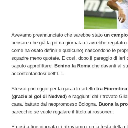
Avevamo preannunciato che sarebbe stato
un campion
pensare che già la prima giornata ci avrebbe regalato de
come ha osato definirle qualcuno) nascondono le propr
squadre meno quotate. E così, dopo il pareggio di ieri de
saputo approfittare.
Benino la Roma
che davanti al su
accontentandosi dell’1-1.
Stesso punteggio per la gara di cartello
tra Fiorentina
(grazie al gol di Nedved)
e raggiunti dal ritrovato Gil
casa, battuto dal neopromosso Bologna.
Buona la pro
parecchio se vuole regalare il titolo ai rossoneri.
E così a fine giornata ci ritroviamo con la testa della 