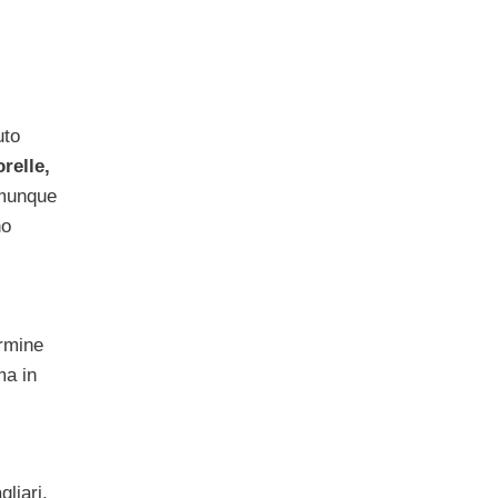
uto
relle,
munque
no
ermine
ma in
gliari,