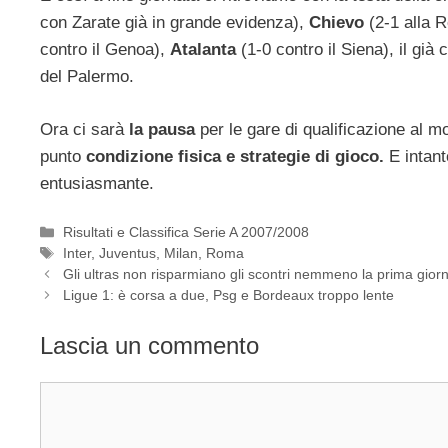
con Zarate già in grande evidenza),
Chievo
(2-1 alla R
contro il Genoa),
Atalanta
(1-0 contro il Siena), il già 
del Palermo.
Ora ci sarà
la pausa
per le gare di qualificazione al m
punto
condizione fisica e strategie di gioco.
E intant
entusiasmante.
Categorie
Risultati e Classifica Serie A 2007/2008
Tag
Inter
,
Juventus
,
Milan
,
Roma
Gli ultras non risparmiano gli scontri nemmeno la prima gior
Ligue 1: è corsa a due, Psg e Bordeaux troppo lente
Lascia un commento
Commento