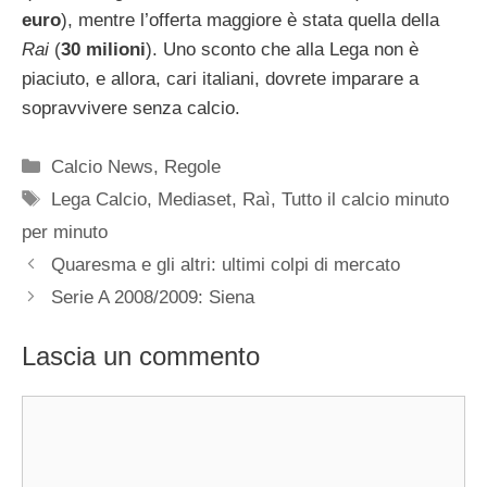
euro
), mentre l’offerta maggiore è stata quella della
Rai
(
30 milioni
). Uno sconto che alla Lega non è
piaciuto, e allora, cari italiani, dovrete imparare a
sopravvivere senza calcio.
Categorie
Calcio News
,
Regole
Tag
Lega Calcio
,
Mediaset
,
Raì
,
Tutto il calcio minuto
per minuto
Quaresma e gli altri: ultimi colpi di mercato
Serie A 2008/2009: Siena
Lascia un commento
Commento