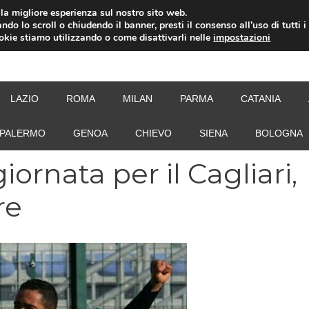
i la migliore esperienza sul nostro sito web.
ndo lo scroll o chiudendo il banner, presti il consenso all’uso di tutti i
ookie stiamo utilizzando o come disattivarli nelle
impostazioni
NEW
LAZIO
ROMA
MILAN
PARMA
CATANIA
PALERMO
GENOA
CHIEVO
SIENA
BOLOGNA
iornata per il Cagliari,
re