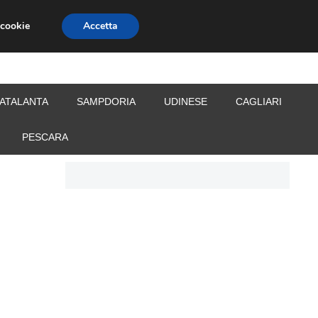
 cookie
Accetta
S
CALCIOMERCATO
ALLENATORI
ATALANTA
SAMPDORIA
UDINESE
CAGLIARI
PESCARA