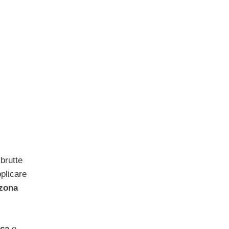
brutte
pplicare
zona
ica
e