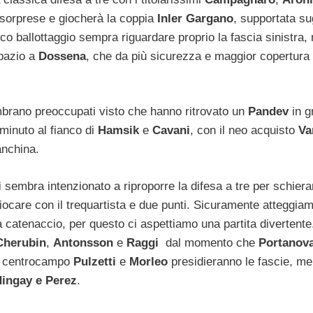
sorprese e giocherà la coppia
Inler Gargano
, supportata su
ico ballottaggio sempra riguardare proprio la fascia sinistra,
spazio a
Dossena
, che da più sicurezza e maggior copertura
embrano preoccupati visto che hanno ritrovato un
Pandev
in g
minuto al fianco di
Hamsik
e
Cavani
, con il neo acquisto
Va
nchina.
i
sembra intenzionato a riproporre la difesa a tre per schiera
iocare con il trequartista e due punti. Sicuramente atteggia
catenaccio, per questo ci aspettiamo una partita divertente.
Cherubin
,
Antonsson
e
Raggi
dal momento che
Portanov
 A centrocampo
Pulzetti
e
Morleo
presidieranno le fascie, me
ingay e Perez
.