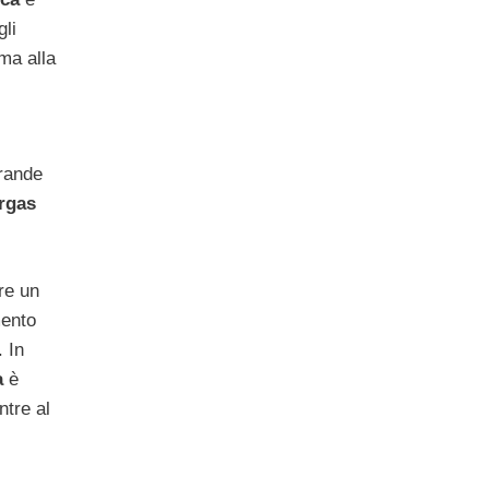
gli
 ma alla
rande
rgas
re un
mento
 In
a
è
ntre al