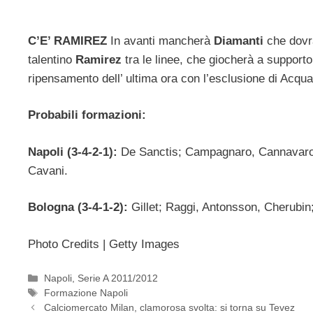
C’E’ RAMIREZ
In avanti mancherà
Diamanti
che dovrà
talentino
Ramirez
tra le linee, che giocherà a support
ripensamento dell’ ultima ora con l’esclusione di Acqua
Probabili formazioni:
Napoli (3-4-2-1):
De Sanctis; Campagnaro, Cannavaro,
Cavani.
Bologna (3-4-1-2):
Gillet; Raggi, Antonsson, Cherubin;
Photo Credits | Getty Images
Categorie
Napoli
,
Serie A 2011/2012
Tag
Formazione Napoli
Calciomercato Milan, clamorosa svolta: si torna su Tevez