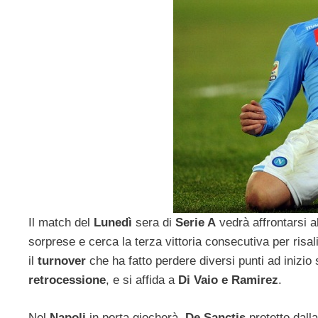
Il match del
Lunedì
sera di
Serie A
vedrà affrontarsi a
sorprese e cerca la terza vittoria consecutiva per risalir
il
turnover
che ha fatto perdere diversi punti ad inizio
retrocessione
, e si affida a
Di Vaio e Ramirez
.
Nel
Napoli
in porta giocherà
De Sanctis
protetto dalla