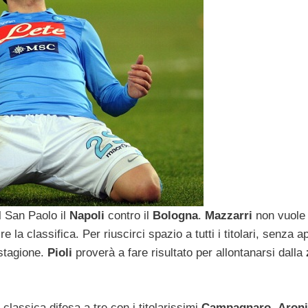
l San Paolo il
Napoli
contro il
Bologna
.
Mazzarri
non vuole 
e la classifica. Per riuscirci spazio a tutti i titolari, senza a
 stagione.
Pioli
proverà a fare risultato per allontanarsi dalla
 classica difesa a tre con i titolarissimi
Campagnaro
,
Aron