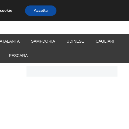
 cookie
Accetta
S
CALCIOMERCATO
ALLENATORI
ATALANTA
SAMPDORIA
UDINESE
CAGLIARI
PESCARA