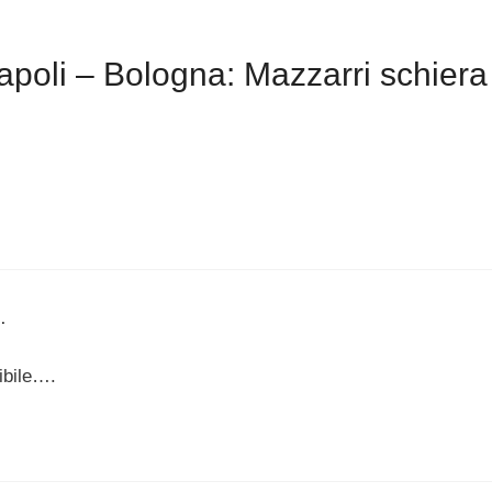
oli – Bologna: Mazzarri schiera 
…
ibile….