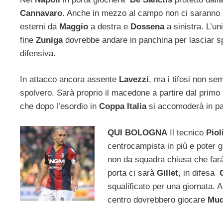
Cannavaro
. Anche in mezzo al campo non ci saranno 
esterni da
Maggio
a destra e
Dossena
a sinistra. L’un
fine
Zuniga
dovrebbe andare in panchina per lasciar 
difensiva.
In attacco ancora assente
Lavezzi
, ma i tifosi non s
spolvero. Sarà proprio il macedone a partire dal primo 
che dopo l’esordio in
Coppa Italia
si accomoderà in pa
QUI BOLOGNA
Il tecnico
Piol
centrocampista in più e poter g
non da squadra chiusa che farà 
porta ci sarà
Gillet
, in difesa
squalificato per una giornata.
centro dovrebbero giocare
Mud