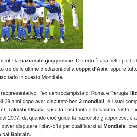
 mente la
nazionale giapponese
. Di certo è una delle più for
to tre delle ultime 5 edizioni della
coppa d’Asia
, eppure tutt
scitarlo in questo Mondiale.
ù rappresentativo, l’ex centrocampista di Roma e Perugia
Hi
soli 29 anni dopo aver disputato ben
3 mondiali
, e i suoi com
 ct,
Takeshi Okada
, suscita così tanto entusiasmo, visto ch
 dal 2007, da quando cioè guida la nazionale giapponese, è 
dover disputare i play-offs per qualificarsi al
Mondiale
, pr
a dal
Bahrain
.