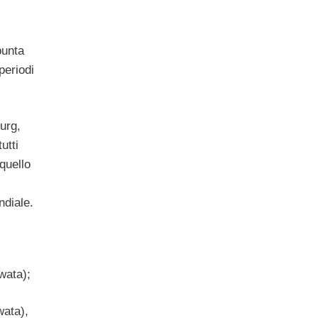
i
punta
periodi
urg,
utti
 quello
ndiale.
wata);
wata),