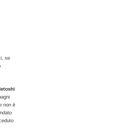
ti, se
o
detoshi
pagni
e non è
andato
eceduto