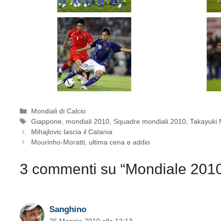
Categorie
Mondiali di Calcio
Tag
Giappone
,
mondiali 2010
,
Squadre mondiali 2010
,
Takayuki
Mihajlovic lascia il Catania
Mourinho-Moratti, ultima cena e addio
3 commenti su “Mondiale 2010
Sanghino
25 Maggio 2010 alle 12:13