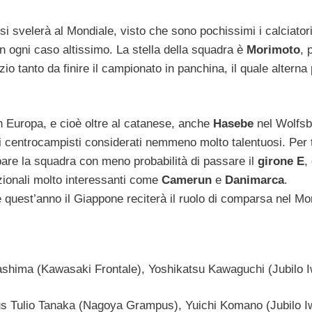
i svelerà al Mondiale, visto che sono pochissimi i calciator
in ogni caso altissimo. La stella della squadra è
Morimoto
, 
 tanto da finire il campionato in panchina, il quale alterna 
in Europa, e cioè oltre al catanese, anche
Hasebe
nel Wolfsb
ti centrocampisti considerati nemmeno molto talentuosi. Per t
pare la squadra con meno probabilità di passare il
girone E
,
ionali molto interessanti come
Camerun
e
Danimarca
.
quest’anno il Giappone reciterà il ruolo di comparsa nel Mo
shima (Kawasaki Frontale), Yoshikatsu Kawaguchi (Jubilo I
s Tulio Tanaka (Nagoya Grampus), Yuichi Komano (Jubilo I