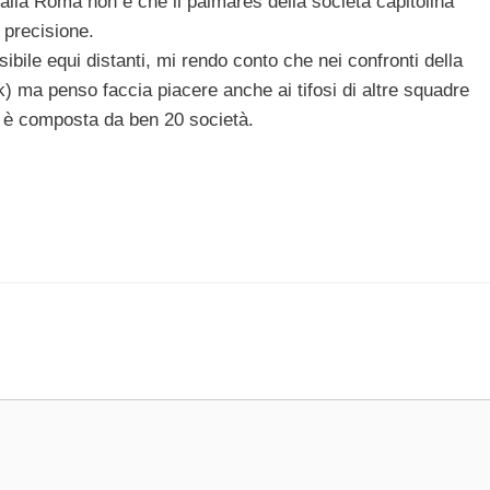
alla Roma non è che il palmares della società capitolina
a precisione.
bile equi distanti, mi rendo conto che nei confronti della
) ma penso faccia piacere anche ai tifosi di altre squadre
A è composta da ben 20 società.