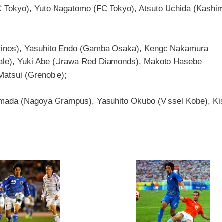
C Tokyo), Yuto Nagatomo (FC Tokyo), Atsuto Uchida (Kashi
inos), Yasuhito Endo (Gamba Osaka), Kengo Nakamura
tale), Yuki Abe (Urawa Red Diamonds), Makoto Hasebe
atsui (Grenoble);
 Tamada (Nagoya Grampus), Yasuhito Okubo (Vissel Kobe), Ki