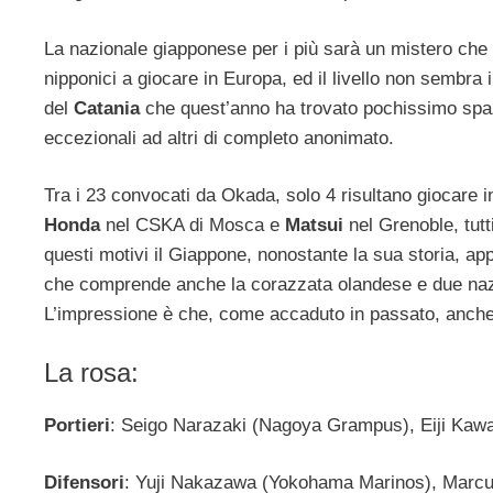
La nazionale giapponese per i più sarà un mistero che s
nipponici a giocare in Europa, ed il livello non sembra 
del
Catania
che quest’anno ha trovato pochissimo spazio
eccezionali ad altri di completo anonimato.
Tra i 23 convocati da Okada, solo 4 risultano giocare 
Honda
nel CSKA di Mosca e
Matsui
nel Grenoble, tut
questi motivi il Giappone, nonostante la sua storia, ap
che comprende anche la corazzata olandese e due naz
L’impressione è che, come accaduto in passato, anche 
La rosa:
Portieri
: Seigo Narazaki (Nagoya Grampus), Eiji Kawa
Difensori
: Yuji Nakazawa (Yokohama Marinos), Marcu