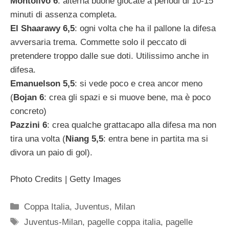
Montolivo 6
: alterna buone giocate a periodi di 10-15
minuti di assenza completa.
El Shaarawy 6,5
: ogni volta che ha il pallone la difesa
avversaria trema. Commette solo il peccato di
pretendere troppo dalle sue doti. Utilissimo anche in
difesa.
Emanuelson 5,5
: si vede poco e crea ancor meno
(
Bojan 6
: crea gli spazi e si muove bene, ma è poco
concreto)
Pazzini 6
: crea qualche grattacapo alla difesa ma non
tira una volta (
Niang 5,5
: entra bene in partita ma si
divora un paio di gol).
Photo Credits | Getty Images
Categorie
Coppa Italia
,
Juventus
,
Milan
Tag
Juventus-Milan
,
pagelle coppa italia
,
pagelle