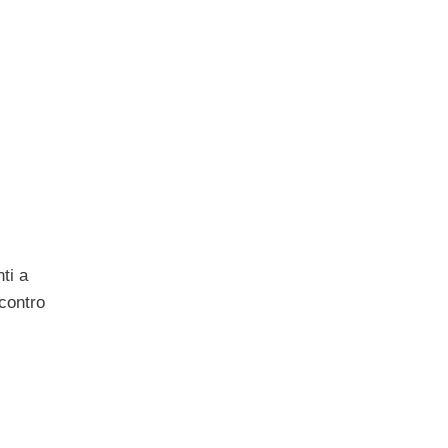
ti a
 contro