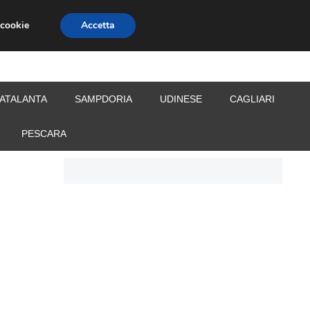
 cookie
Accetta
S
CALCIOMERCATO
ALLENATORI
ATALANTA
SAMPDORIA
UDINESE
CAGLIARI
PESCARA