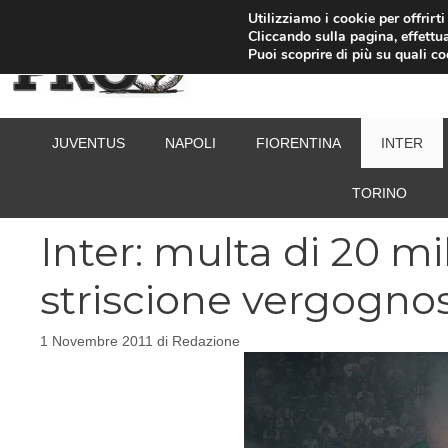
Vai
Utilizziamo i cookie per offrirt
Cliccando sulla pagina, effettua
al
Puoi scoprire di più su quali c
contenuto
JUVENTUS
NAPOLI
FIORENTINA
INTER
TORINO
Inter: multa di 20 m
striscione vergogno
1 Novembre 2011
di
Redazione