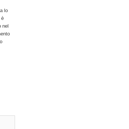
a lo
 è
 nel
mento
to