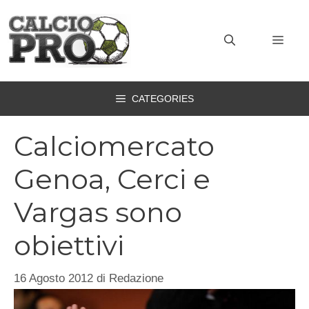
Vai
al
MEN
contenuto
CATEGORIES
Calciomercato
Genoa, Cerci e
Vargas sono
obiettivi
16 Agosto 2012
di
Redazione