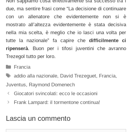
Non sappiamo cosa effettivamente sia successo tra i
due, ma sentire frasi come “La decisione di continuare
con un allenatore che evidentemente non si è
mostrato all’altezza evidentemente è stata decisiva
nella mia scelta, è meglio che io lasci una volta per
tutte la nazionale” fa capire che
difficilmente ci
ripenserà
. Buon per i tifosi juventini che avranno
Trezegol tutto per loro.
Categorie
Francia
Tag
addio alla nazionale
,
David Trezeguet
,
Francia
,
Juventus
,
Raymond Domenech
Giocatori svincolati: ecco le occasioni
Frank Lampard: il tormentone continua!
Lascia un commento