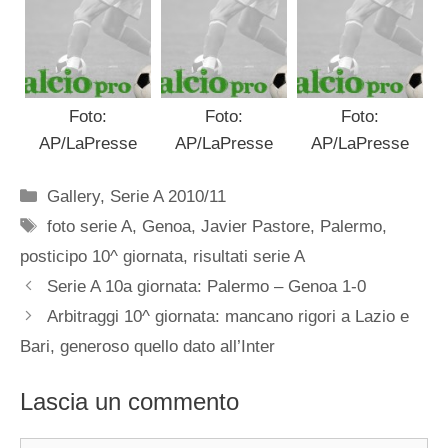
Foto:
Foto:
Foto:
AP/LaPresse
AP/LaPresse
AP/LaPresse
Categorie
Gallery
,
Serie A 2010/11
Tag
foto serie A
,
Genoa
,
Javier Pastore
,
Palermo
,
posticipo 10^ giornata
,
risultati serie A
Serie A 10a giornata: Palermo – Genoa 1-0
Arbitraggi 10^ giornata: mancano rigori a Lazio e
Bari, generoso quello dato all’Inter
Lascia un commento