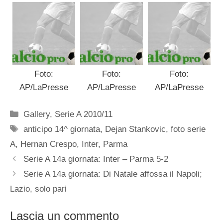
Foto:
Foto:
Foto:
AP/LaPresse
AP/LaPresse
AP/LaPresse
Categorie
Gallery
,
Serie A 2010/11
Tag
anticipo 14^ giornata
,
Dejan Stankovic
,
foto serie
A
,
Hernan Crespo
,
Inter
,
Parma
Serie A 14a giornata: Inter – Parma 5-2
Serie A 14a giornata: Di Natale affossa il Napoli;
Lazio, solo pari
Lascia un commento