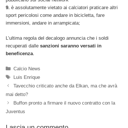
9.
è assolutamente vietato ai calciatori praticare altri
sport pericolosi come andare in bicicletta, fare
immersioni, andare in arrampicata;
L’ultima regola del decalogo annuncia che i soldi
recuperati dalle
sanzioni saranno versati in
beneficenza
.
Categorie
Calcio News
Tag
Luis Enrique
Tavecchio criticato anche da Elkan, ma che avrà
mai detto?
Buffon pronto a firmare il nuovo contratto con la
Juventus
Lascia un commento