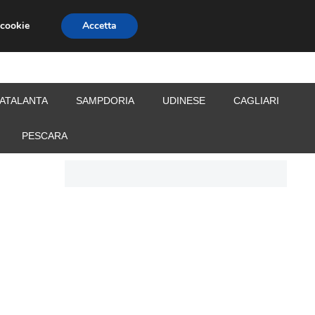
 cookie
Accetta
S
CALCIOMERCATO
ALLENATORI
ATALANTA
SAMPDORIA
UDINESE
CAGLIARI
PESCARA