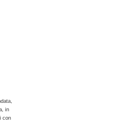
ndata,
, in
i con