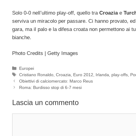
Solo 0-0 nell’ultimo play-off, quello tra
Croazia
e
Turc
serviva un miracolo per passare. Ci hanno provato, ed 
gara, ma il palo e la difesa croata non permettono ai tur
bianche.
Photo Credits | Getty Images
Categorie
Europei
Tag
Cristiano Ronaldo
,
Croazia
,
Euro 2012
,
Irlanda
,
play-offs
,
Po
Obiettivi di calciomercato: Marco Reus
Roma: Burdisso stop di 6-7 mesi
Lascia un commento
Commento