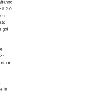
affanno
 il 2-0
e i
sto
e gol
he
azzi
rta in
a
e le