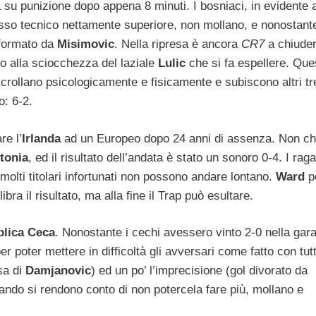
 su punizione dopo appena 8 minuti. I bosniaci, in evidente 
asso tecnico nettamente superiore, non mollano, e nonostante
asformato da
Misimovic
. Nella ripresa è ancora
CR7
a chiuder
ino alla sciocchezza del laziale
Lulic
che si fa espellere. Que
crollano psicologicamente e fisicamente e subiscono altri tr
o: 6-2.
re l’
Irlanda
ad un Europeo dopo 24 anni di assenza. Non c
tonia
, ed il risultato dell’andata è stato un sonoro 0-4. I rag
olti titolari infortunati non possono andare lontano.
Ward
po
libra il risultato, ma alla fine il Trap può esultare.
lica Ceca
. Nonostante i cechi avessero vinto 2-0 nella gar
 poter mettere in difficoltà gli avversari come fatto con tutt
rsa di
Damjanovic
) ed un po’ l’imprecisione (gol divorato da
ando si rendono conto di non potercela fare più, mollano e