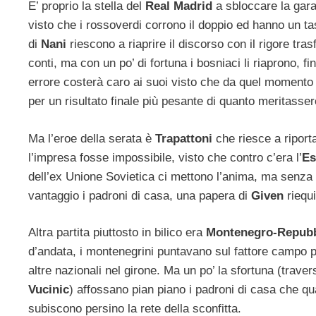
E’ proprio la stella del
Real Madrid
a sbloccare la gara
visto che i rossoverdi corrono il doppio ed hanno un t
di
Nani
riescono a riaprire il discorso con il rigore tr
conti, ma con un po’ di fortuna i bosniaci li riaprono, f
errore costerà caro ai suoi visto che da quel momento 
per un risultato finale più pesante di quanto meritasser
Ma l’eroe della serata è
Trapattoni
che riesce a riporta
l’impresa fosse impossibile, visto che contro c’era l’
Es
dell’ex Unione Sovietica ci mettono l’anima, ma senza m
vantaggio i padroni di casa, una papera di
Given
riequi
Altra partita piuttosto in bilico era
Montenegro-Repubb
d’andata, i montenegrini puntavano sul fattore campo per
altre nazionali nel girone. Ma un po’ la sfortuna (trave
Vucinic
) affossano pian piano i padroni di casa che qu
subiscono persino la rete della sconfitta.