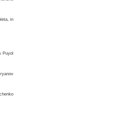
leta, in
s Puyol
ryanov
uchenko