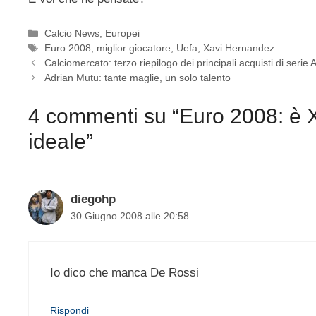
Categorie
Calcio News
,
Europei
Tag
Euro 2008
,
miglior giocatore
,
Uefa
,
Xavi Hernandez
Calciomercato: terzo riepilogo dei principali acquisti di serie 
Adrian Mutu: tante maglie, un solo talento
4 commenti su “Euro 2008: è Xa
ideale”
diegohp
30 Giugno 2008 alle 20:58
Io dico che manca De Rossi
Rispondi