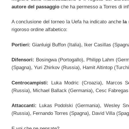
autore del passaggio
che ha permesso a Torres di inf
A conclusione del torneo la Uefa ha indicato anche
la
rigoroso ordine alfabetico:
Portieri:
Gianluigi Buffon (Italia), Iker Casillas (Spag
Difensori:
Bosingwa (Portogallo), Philipp Lahm (Germ
(Spagna), Yuri Zhirkov (Russia), Hamit Altintop (Turchi
Centrocampisti:
Luka Modric (Croazia), Marcos Se
(Russia), Michael Ballack (Germania), Cesc Fabregas 
Attaccanti:
Lukas Podolski (Germania), Wesley Sne
(Russia), Fernando Torres (Spagna), David Villa (Spag
E voi che ne pensate?