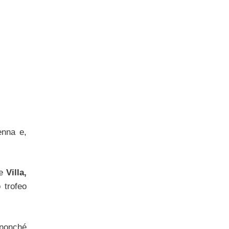
enna e,
re
Villa,
 trofeo
nonché