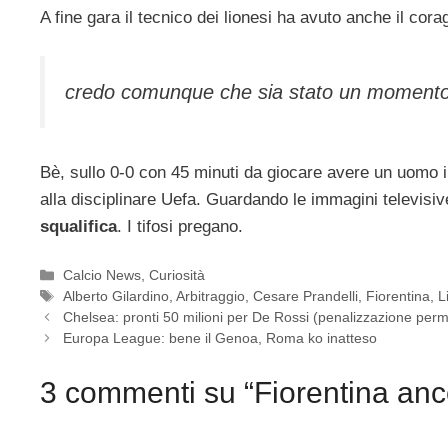
A fine gara il tecnico dei lionesi ha avuto anche il cora
credo comunque che sia stato un momento ch
Bè, sullo 0-0 con 45 minuti da giocare avere un uomo i
alla disciplinare Uefa. Guardando le immagini televisi
squalifica
. I tifosi pregano.
Categorie
Calcio News
,
Curiosità
Tag
Alberto Gilardino
,
Arbitraggio
,
Cesare Prandelli
,
Fiorentina
,
L
Chelsea: pronti 50 milioni per De Rossi (penalizzazione per
Europa League: bene il Genoa, Roma ko inatteso
3 commenti su “Fiorentina anco