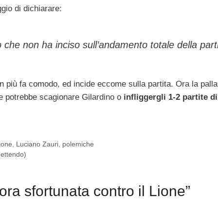
ggio di dichiarare:
e non ha inciso sull’andamento totale della parti
n più fa comodo, ed incide eccome sulla partita. Ora la palla
ve potrebbe scagionare Gilardino o
infliggergli 1-2 partite di
ione
,
Luciano Zauri
,
polemiche
mettendo)
ra sfortunata contro il Lione”