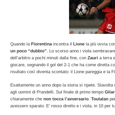
Quando la
Fiorentina
incontra il
Lione
la più ovvia c
un poco “dubbio”
. Lo scorso anno i viola sembravano
dell’arbitro a pochi minuti dalla fine, con
Zauri
a terra 
giocare, segnando il gol del 2-1 che ha come diretta co
risultato così diventa scontato: il Lione pareggia e la F
Esattamente un anno dopo la storia si ripete. Stavolta 
agli uomini di Prandelli. Sul finale di primo tempo
Gila
chiaramente che
non tocca l’avversario
.
Toulalan
pe
avessero sparato. E’ rosso diretto e i viola, in 10 per t