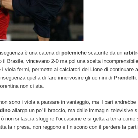
onseguenza è una catena di
polemiche
scaturite da un
arbit
 il Brasile, vincevano 2-0 ma poi una scelta incomprensibil
e i viola fermi, permette ai calciatori del Lione di continuare a
nseguenza quella di fare innervosire gli uomini di
Prandelli
.
iorentina non ci sta.
non sono i viola a passare in vantaggio, ma il pari andrebbe
rdino
allarga un po’ il braccio, ma dalle immagini televisive s
rò non si lascia sfuggire l’occasione e si getta a terra come s
utta la ripresa, non reggono e finiscono con il perdere la parti