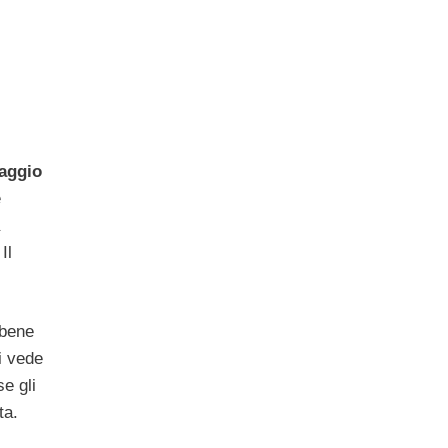
raggio
e
 Il
 bene
i vede
e gli
ta.