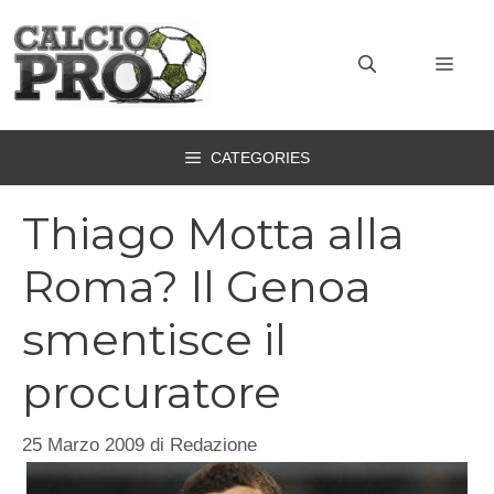
Vai
al
MEN
contenuto
CATEGORIES
Thiago Motta alla
Roma? Il Genoa
smentisce il
procuratore
25 Marzo 2009
di
Redazione