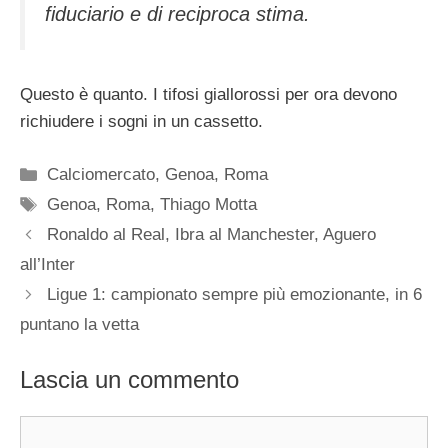
fiduciario e di reciproca stima.
Questo è quanto. I tifosi giallorossi per ora devono
richiudere i sogni in un cassetto.
Categorie
Calciomercato
,
Genoa
,
Roma
Tag
Genoa
,
Roma
,
Thiago Motta
Ronaldo al Real, Ibra al Manchester, Aguero
all’Inter
Ligue 1: campionato sempre più emozionante, in 6
puntano la vetta
Lascia un commento
Commento