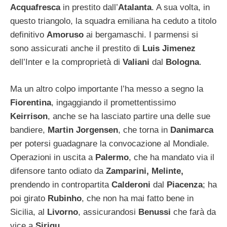
Acquafresca
in prestito dall’
Atalanta
. A sua volta, in
questo triangolo, la squadra emiliana ha ceduto a titolo
definitivo
Amoruso
ai bergamaschi. I parmensi si
sono assicurati anche il prestito di
Luis Jimenez
dell’Inter e la comproprietà di
Valiani
dal
Bologna
.
Ma un altro colpo importante l’ha messo a segno la
Fiorentina
, ingaggiando il promettentissimo
Keirrison
, anche se ha lasciato partire una delle sue
bandiere,
Martin Jorgensen
, che torna in
Danimarca
per potersi guadagnare la convocazione al Mondiale.
Operazioni in uscita a
Palermo
, che ha mandato via il
difensore tanto odiato da
Zamparini, Melinte,
prendendo in contropartita
Calderoni
dal
Piacenza
; ha
poi girato
Rubinho
, che non ha mai fatto bene in
Sicilia, al
Livorno
, assicurandosi
Benussi
che farà da
vice a
Sirigu
.