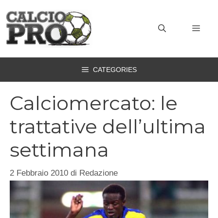
Vai
al
MEN
contenuto
CATEGORIES
Calciomercato: le
trattative dell’ultima
settimana
2 Febbraio 2010
di
Redazione