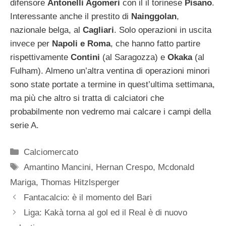
difensore
Antonelli Agomeri
con il il torinese
Pisano
.
Interessante anche il prestito di
Nainggolan
,
nazionale belga, al
Cagliari
. Solo operazioni in uscita
invece per
Napoli e Roma
, che hanno fatto partire
rispettivamente
Contini
(al Saragozza) e
Okaka
(al
Fulham). Almeno un’altra ventina di operazioni minori
sono state portate a termine in quest’ultima settimana,
ma più che altro si tratta di calciatori che
probabilmente non vedremo mai calcare i campi della
serie A.
Categorie
Calciomercato
Tag
Amantino Mancini
,
Hernan Crespo
,
Mcdonald
Mariga
,
Thomas Hitzlsperger
Fantacalcio: è il momento del Bari
Liga: Kakà torna al gol ed il Real è di nuovo