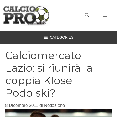
Vai
al
MEN
contenuto
CATEGORIES
Calciomercato
Lazio: si riunirà la
coppia Klose-
Podolski?
8 Dicembre 2011
di
Redazione