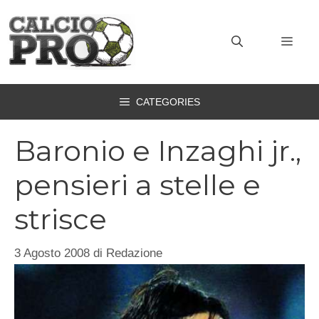
Vai
al
MEN
contenuto
CATEGORIES
Baronio e Inzaghi jr.,
pensieri a stelle e
strisce
3 Agosto 2008
di
Redazione