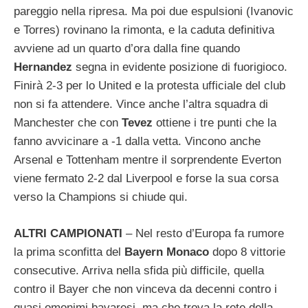
pareggio nella ripresa. Ma poi due espulsioni (Ivanovic
e Torres) rovinano la rimonta, e la caduta definitiva
avviene ad un quarto d’ora dalla fine quando
Hernandez
segna in evidente posizione di fuorigioco.
Finirà 2-3 per lo United e la protesta ufficiale del club
non si fa attendere. Vince anche l’altra squadra di
Manchester che con
Tevez
ottiene i tre punti che la
fanno avvicinare a -1 dalla vetta. Vincono anche
Arsenal e Tottenham mentre il sorprendente Everton
viene fermato 2-2 dal Liverpool e forse la sua corsa
verso la Champions si chiude qui.
ALTRI CAMPIONATI
– Nel resto d’Europa fa rumore
la prima sconfitta del
Bayern Monaco
dopo 8 vittorie
consecutive. Arriva nella sfida più difficile, quella
contro il Bayer che non vinceva da decenni contro i
quasi omonimi bavaresi, ma che trova la rete della