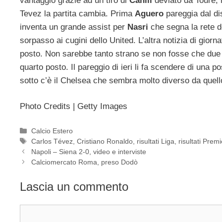
vantaggio grazie ad un tiro di
Cahill
deviato da Touré, 
Tevez la partita cambia. Prima
Aguero
pareggia dal dis
inventa un grande assist per
Nasri
che segna la rete de
sorpasso ai cugini dello United. L’altra notizia di giorna
posto. Non sarebbe tanto strano se non fosse che due 
quarto posto. Il pareggio di ieri li fa scendere di una p
sotto c’è il Chelsea che sembra molto diverso da quello
Photo Credits | Getty Images
Categorie
Calcio Estero
Tag
Carlos Tévez
,
Cristiano Ronaldo
,
risultati Liga
,
risultati Pre
Napoli – Siena 2-0, video e interviste
Calciomercato Roma, preso Dodò
Lascia un commento
Commento