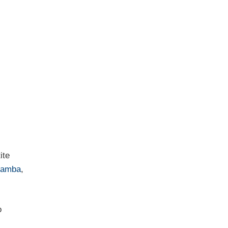
ite
uamba
,
o