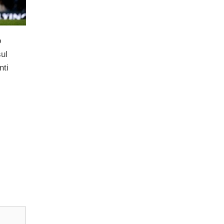
o
ul
nti