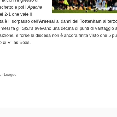
ma con l’ingresso di
chetto e poi l’
Apache
l 2-1 che vale il
ta è il sorpasso dell’
Arsenal
ai danni del
Tottenham
al terz
mesi fa gli
Spurs
avevano una decina di punti di vantaggio s
osizione, e forse la discesa non è ancora finita visto che 5 pu
 di Villas Boas.
mier League