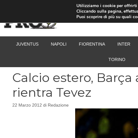
Vai
Utilizziamo i cookie per offrirt
Cliccando sulla pagina, effettua
al
Puoi scoprire di più su quali c
contenuto
JUVENTUS
NAPOLI
FIORENTINA
INTER
TORINO
Calcio estero, Barça a
rientra Tevez
22 Marzo 2012
di
Redazione