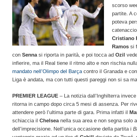
scorso wee
partite. A 
poteva pers
catenaccio 
Cristiano
Ramos
si 
con
Senna
si riporta in parità, e poi tocca ad
Ozil
veder
infierire, ma il Real tiene il ritmo alto e non rischia nul
mandato nell’Olimpo del Barça
contro il Granada e con 
Liga è andata, ma con tutti questi pareggi non si sa ma
PREMIER LEAGUE
– La notizia dall’Inghilterra invec
ritorna
in campo dopo circa 5 mesi di assenza. Per riv
attendere però l’ultima parte di gara. Prima infatti il
Ma
schiaccia il
Chelsea
nella sua area e non segna solo a
dell’imprecisione. Nell’unica occasione della partita i
B