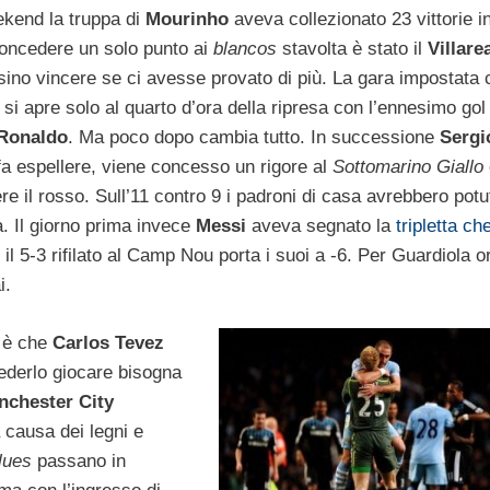
kend la truppa di
Mourinho
aveva collezionato 23 vittorie i
concedere un solo punto ai
blancos
stavolta è stato il
Villare
ino vincere se ci avesse provato di più. La gara impostata c
si apre solo al quarto d’ora della ripresa con l’ennesimo gol 
 Ronaldo
. Ma poco dopo cambia tutto. In successione
Sergi
fa espellere, viene concesso un rigore al
Sottomarino Giallo
e il rosso. Sull’11 contro 9 i padroni di casa avrebbero potu
la. Il giorno prima invece
Messi
aveva segnato la
tripletta ch
il 5-3 rifilato al Camp Nou porta i suoi a -6. Per Guardiola o
i.
e è che
Carlos Tevez
ederlo giocare bisogna
nchester City
 causa dei legni e
lues
passano in