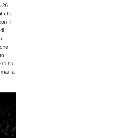
n 26
al
che
on il
di
o
che
to
e lo ha
rmai la