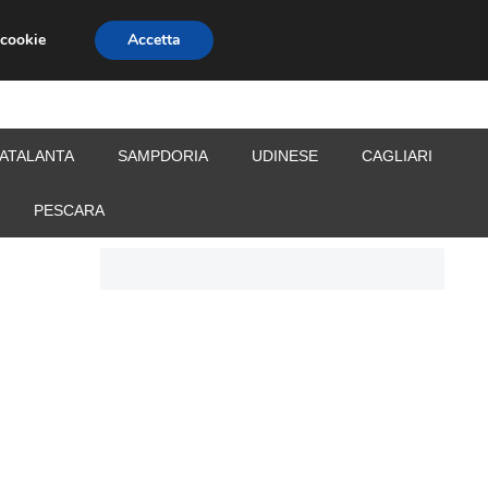
 cookie
Accetta
S
CALCIOMERCATO
ALLENATORI
ATALANTA
SAMPDORIA
UDINESE
CAGLIARI
PESCARA