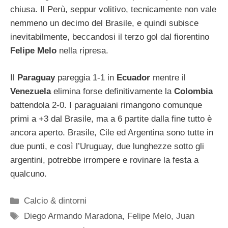
chiusa. Il Perù, seppur volitivo, tecnicamente non vale
nemmeno un decimo del Brasile, e quindi subisce
inevitabilmente, beccandosi il terzo gol dal fiorentino
Felipe Melo
nella ripresa.
Il
Paraguay
pareggia 1-1 in
Ecuador
mentre il
Venezuela
elimina forse definitivamente la
Colombia
battendola 2-0. I paraguaiani rimangono comunque
primi a +3 dal Brasile, ma a 6 partite dalla fine tutto è
ancora aperto. Brasile, Cile ed Argentina sono tutte in
due punti, e così l’Uruguay, due lunghezze sotto gli
argentini, potrebbe irrompere e rovinare la festa a
qualcuno.
Categorie
Calcio & dintorni
Tag
Diego Armando Maradona
,
Felipe Melo
,
Juan