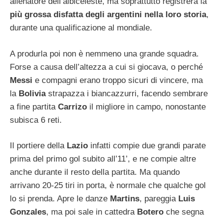
allenatore dell’albiceleste, ma soprattutto registrerà la
più grossa disfatta degli argentini nella loro storia
,
durante una qualificazione al mondiale.
A produrla poi non è nemmeno una grande squadra.
Forse a causa dell’altezza a cui si giocava, o perché
Messi
e compagni erano troppo sicuri di vincere, ma
la
Bolivia
strapazza i biancazzurri, facendo sembrare
a fine partita
Carrizo
il migliore in campo, nonostante
subisca 6 reti.
Il portiere della
Lazio
infatti compie due grandi parate
prima del primo gol subito all’11’, e ne compie altre
anche durante il resto della partita. Ma quando
arrivano 20-25 tiri in porta, è normale che qualche gol
lo si prenda. Apre le danze
Martins
, pareggia
Luis
Gonzales
, ma poi sale in cattedra
Botero
che segna