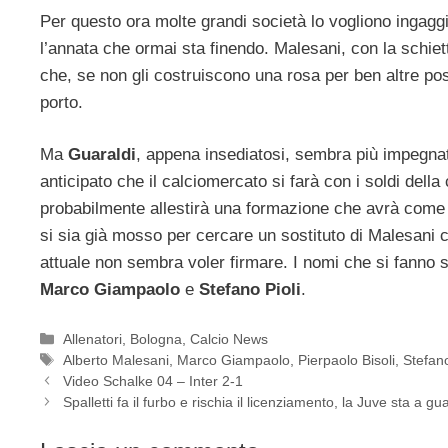
Per questo ora molte grandi società lo vogliono ingagg
l’annata che ormai sta finendo. Malesani, con la schiet
che, se non gli costruiscono una rosa per ben altre pos
porto.
Ma
Guaraldi
, appena insediatosi, sembra più impegnato
anticipato che il calciomercato si farà con i soldi dell
probabilmente allestirà una formazione che avrà come 
si sia già mosso per cercare un sostituto di Malesani c
attuale non sembra voler firmare. I nomi che si fanno
Marco Giampaolo
e
Stefano Pioli
.
Categorie
Allenatori
,
Bologna
,
Calcio News
Tag
Alberto Malesani
,
Marco Giampaolo
,
Pierpaolo Bisoli
,
Stefano
Video Schalke 04 – Inter 2-1
Spalletti fa il furbo e rischia il licenziamento, la Juve sta a g