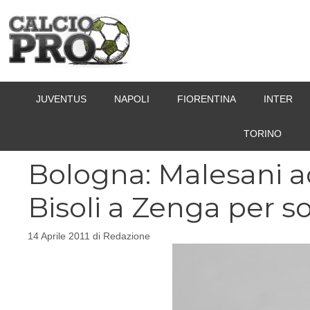
Vai
al
contenuto
JUVENTUS
NAPOLI
FIORENTINA
INTER
TORINO
Bologna: Malesani ad
Bisoli a Zenga per so
14 Aprile 2011
di
Redazione