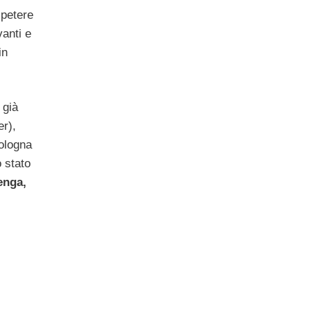
ipetere
vanti e
in
 già
er),
Bologna
 stato
enga,