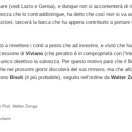
iare (vedi Lazio e Genoa), e dunque non si accontenterà di r
tezza che lo contraddistingue, ha detto che così non si va a
izioni, lascerà la barca che ha appena contribuito a portare 
 a rimettere i conti a posto che ad investire, e visto che ha
a cessione di
Viviano
(che peraltro è in comproprietà con l’Int
unico obiettivo la salvezza. Per questo motivo pare che il 
he nei prossimi giorni discuterà del suo rinnovo, ma che allo
 sono
Bisoli
(il più probabile), seguito nell’ordine da
Walter Z
 Pioli
,
Walter Zenga
uardare