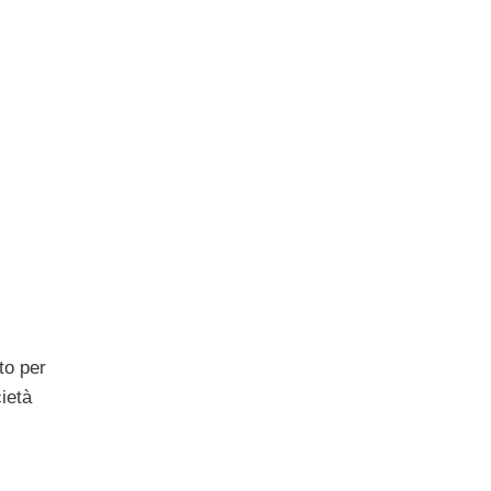
to per
cietà