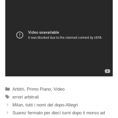
Categorie
Arbitri
,
Primo Piano
,
Video
Tag
errori arbitrali
Milan, tutti i nomi del dopo-Allegri
Suarez fermato per dieci turni dopo il morso ad