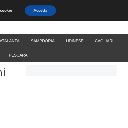
 cookie
Accetta
S
CALCIOMERCATO
ALLENATORI
ATALANTA
SAMPDORIA
UDINESE
CAGLIARI
PESCARA
ni