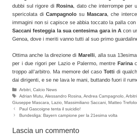
dubbi sul rigore di
Rosina
, dato che interrompe per un
spericolata di
Campagnolo
su
Mascara
, che interce
immagini non si capisce se abbia toccato la palla con i
Saccani festeggia la sua centesima gara in A
con un
Genoa, dove i meriti vanno tutti al suo primo guardal
Ottima anche la direzione di
Marelli
, alla sua 13esima 
per i due rigori per Lazio e Palermo, mentre
Farina
troppo all’arbitro. Ma memore del caso
Totti
di qualch
dai dirigenti, e se ne lava le mani, buttando fuori il ru
Categorie
Arbitri
,
Calcio News
Tag
Adrian Mutu
,
Alessandro Rosina
,
Andrea Campagnolo
,
Arbitr
Giuseppe Mascara
,
Lazio
,
Massimiliano Saccani
,
Matteo Trefolo
Paul Gascoigne tenta il suicidio!
Bundesliga: Bayern campione per la 21esima volta
Lascia un commento