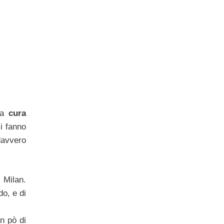
 la
cura
si fanno
 davvero
l Milan.
do, e di
un pò di