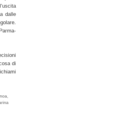
l’uscita
a dalle
egolare.
 Parma-
ecisioni
cosa di
richiami
noa
,
arina