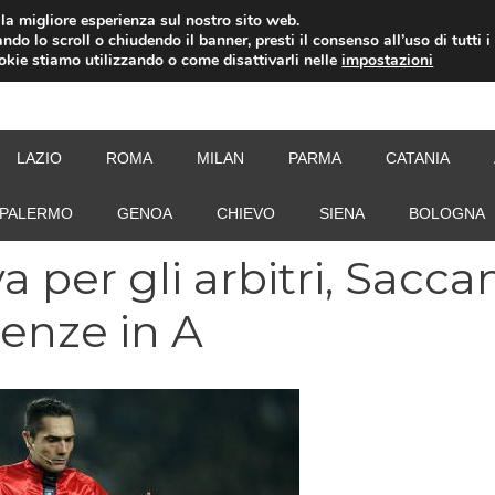
i la migliore esperienza sul nostro sito web.
ndo lo scroll o chiudendo il banner, presti il consenso all’uso di tutti i
ookie stiamo utilizzando o come disattivarli nelle
impostazioni
NEW
LAZIO
ROMA
MILAN
PARMA
CATANIA
PALERMO
GENOA
CHIEVO
SIENA
BOLOGNA
a per gli arbitri, Sacca
senze in A