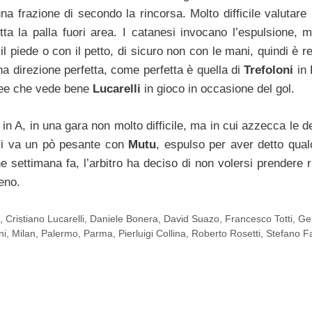
a frazione di secondo la rincorsa. Molto difficile valutare 
tta la palla fuori area. I catanesi invocano l’espulsione, m
l piede o con il petto, di sicuro non con le mani, quindi è r
a direzione perfetta, come perfetta è quella di
Trefoloni
in
inee che vede bene
Lucarelli
in gioco in occasione del gol.
in A, in una gara non molto difficile, ma in cui azzecca le d
ci va un pò pesante con
Mutu
, espulso per aver detto qual
e settimana fa, l’arbitro ha deciso di non volersi prendere 
meno.
i
,
Cristiano Lucarelli
,
Daniele Bonera
,
David Suazo
,
Francesco Totti
,
Ge
ni
,
Milan
,
Palermo
,
Parma
,
Pierluigi Collina
,
Roberto Rosetti
,
Stefano F