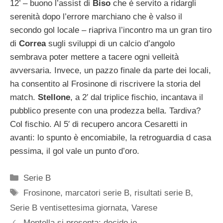
12’ – buono l’assist di
Biso
che è servito a ridargli
serenità dopo l’errore marchiano che è valso il
secondo gol locale – riapriva l’incontro ma un gran tiro
di
Correa
sugli sviluppi di un calcio d’angolo
sembrava poter mettere a tacere ogni velleità
avversaria. Invece, un pazzo finale da parte dei locali,
ha consentito al Frosinone di riscrivere la storia del
match.
Stellone
, a 2′ dal triplice fischio, incantava il
pubblico presente con una prodezza bella. Tardiva?
Col fischio. Al 5′ di recupero ancora Cesaretti in
avanti: lo spunto è encomiabile, la retroguardia d casa
pessima, il gol vale un punto d’oro.
Categorie
Serie B
Tag
Frosinone
,
marcatori serie B
,
risultati serie B
,
Serie B ventisettesima giornata
,
Varese
Montella si presenta: decido io