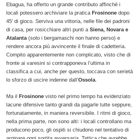
Ebagua, ha offerto un grande contributo affinchè i
locali potessero archiviare la pratica
Frosinone
dopo
45’ di gioco. Serviva una vittoria, nelle file dei padroni
di casa, per rosicchiare altri punti a
Siena, Novara e
Atalanta
(solo i bergamaschi non hanno perso) e
rendere ancora più avvincente il finale di cadetteria.
Compito apparentemente non complicato, visto che di
fronte ai varesini si contrapponeva l’ultima in
classifica a cui, anche per questo, toccava con serietà
lo sforzo di uscire indenne dall’
Ossola
.
Ma il
Frosinone
visto nel primo tempo ha evidenziato
lacune difensive tanto grandi da pagarle tutte seppure,
fortunatamente, in maniera reversibile. I ritmi di gioco,
nella prima parte, non sono alti: i locali controllano ma
producono poco, gli ospiti si chiudono nel tentativo di
arginare ogni sortita avversaria. Tattica che avrebbe