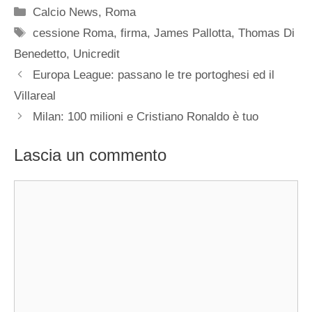
Categorie
Calcio News
,
Roma
Tag
cessione Roma
,
firma
,
James Pallotta
,
Thomas Di
Benedetto
,
Unicredit
Europa League: passano le tre portoghesi ed il
Villareal
Milan: 100 milioni e Cristiano Ronaldo è tuo
Lascia un commento
Commento