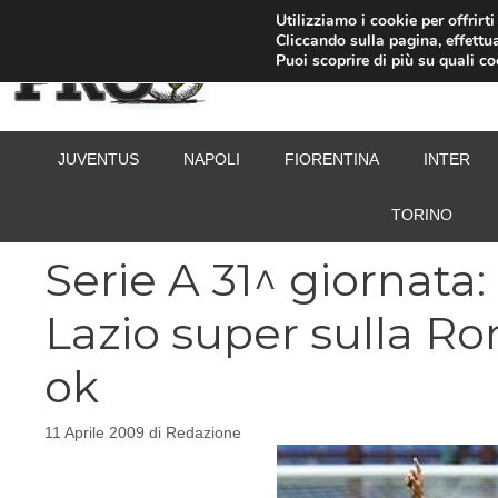
Vai
Utilizziamo i cookie per offrirt
Cliccando sulla pagina, effettua
al
Puoi scoprire di più su quali c
contenuto
JUVENTUS
NAPOLI
FIORENTINA
INTER
TORINO
Serie A 31^ giornata:
Lazio super sulla R
ok
11 Aprile 2009
di
Redazione