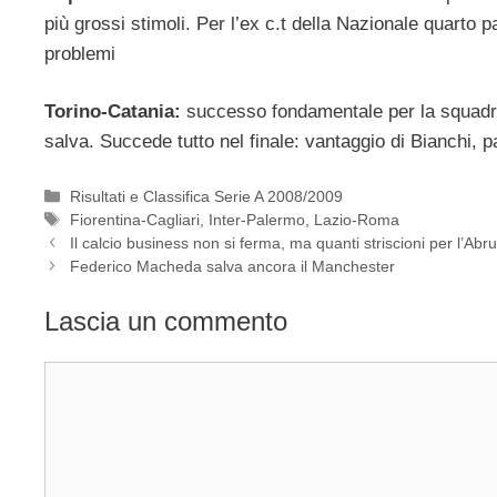
più grossi stimoli. Per l’ex c.t della Nazionale quarto pa
problemi
Torino-Catania:
successo fondamentale per la squadr
salva. Succede tutto nel finale: vantaggio di Bianchi, p
Categorie
Risultati e Classifica Serie A 2008/2009
Tag
Fiorentina-Cagliari
,
Inter-Palermo
,
Lazio-Roma
Il calcio business non si ferma, ma quanti striscioni per l’Abr
Federico Macheda salva ancora il Manchester
Lascia un commento
Commento