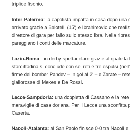
triplice fischio.
Inter-Palermo:
la capolista impatta in casa dopo una g
arrivato grazie a Balotelli (15′) e Ibrahimovic che reali
direttore di gara per fallo sullo stesso Ibra. Nella ripr
pareggiano i conti delle marcature.
Lazio-Roma:
un derby spettacolare grazie al quale la 
starcittadina si conclude con sei reti e tre espulsi (ne
firme dei bomber Pandev – in gol al 2′ – e Zarate – rete a
giallorosse di Mexes e De Rossi.
Lecce-Sampdoria:
una doppietta di Cassano e la rete 
meraviglie di casa doriana. Per il Lecce una sconfitta pro
Caserta.
Napoli-Atalanta:
al San Paolo finisce 0-0 tra Napoli 