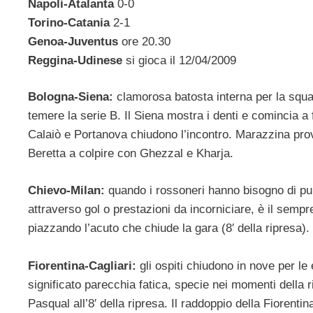
Napoli-Atalanta
0-0
Torino-Catania
2-1
Genoa-Juventus
ore 20.30
Reggina-Udinese
si gioca il 12/04/2009
Bologna-Siena:
clamorosa batosta interna per la squ
temere la serie B. Il Siena mostra i denti e comincia a far
Calaiò e Portanova chiudono l’incontro. Marazzina prova
Beretta a colpire con Ghezzal e Kharja.
Chievo-Milan:
quando i rossoneri hanno bisogno di pun
attraverso gol o prestazioni da incorniciare, è il sempr
piazzando l’acuto che chiude la gara (8′ della ripresa).
Fiorentina-Cagliari:
gli ospiti chiudono in nove per le 
significato parecchia fatica, specie nei momenti della ri
Pasqual all’8′ della ripresa. Il raddoppio della Fiorent