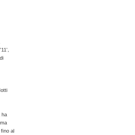
’11’,
di
otti
a ha
irma
fino al