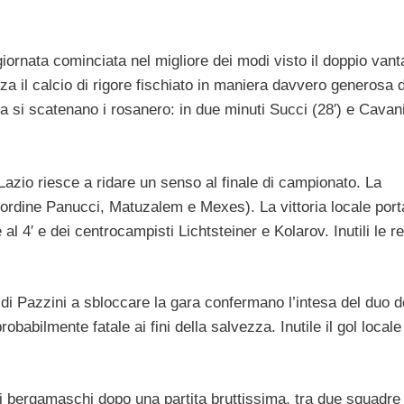
iornata cominciata nel migliore dei modi visto il doppio vant
zza il calcio di rigore fischiato in maniera davvero generosa 
esa si scatenano i rosanero: in due minuti Succi (28′) e Cavani
Lazio riesce a ridare un senso al finale di campionato. La
ll’ordine Panucci, Matuzalem e Mexes). La vittoria locale port
l 4′ e dei centrocampisti Lichtsteiner e Kolarov. Inutili le re
di Pazzini a sbloccare la gara confermano l’intesa del duo d
babilmente fatale ai fini della salvezza. Inutile il gol locale
e i bergamaschi dopo una partita bruttissima, tra due squadr