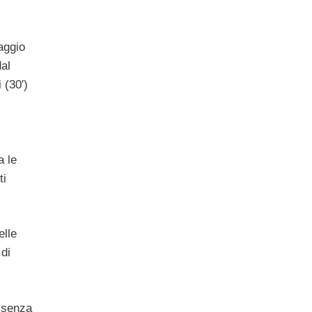
aggio
dal
 (30′)
a le
ti
elle
 di
e senza