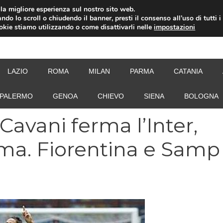
i la migliore esperienza sul nostro sito web.
ndo lo scroll o chiudendo il banner, presti il consenso all’uso di tutti i
ookie stiamo utilizzando o come disattivarli nelle
impostazioni
NEW
LAZIO
ROMA
MILAN
PARMA
CATANIA
PALERMO
GENOA
CHIEVO
SIENA
BOLOGNA
 Cavani ferma l’Inter,
oma. Fiorentina e Samp