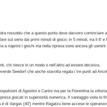
adra rossoblu che a questo punto deve davvero cominciare a
e sul serio dai primi minuti di gioco: in 5 minuti, tra il 6′ e l
 a riaprire i giochi ma nella ripresa sono ancora gli uomini 
ti, chi riesce in un modo o nell’altro ad essere decisivo,
everde Seedorf che anche stavolta regala i tre punti ad Ancel
espulsioni di Agostini e Canini ma per la Fiorentina la vittori
presa giocati in superiorità numerica. Il vantaggio viola lo f
ina è di Vargas (40′) mentre Ragatzu tiene accese le speranze 