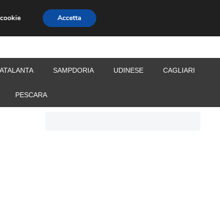
 cookie
Accetta
S
CALCIOMERCATO
ALLENATORI
ATALANTA
SAMPDORIA
UDINESE
CAGLIARI
PESCARA