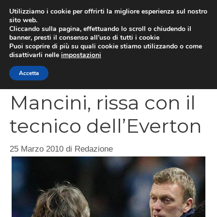
Vai
Utilizziamo i cookie per offrirti la migliore esperienza sul nostro
al
sito web.
MEN
Cliccando sulla pagina, effettuando lo scroll o chiudendo il
contenuto
banner, presti il consenso all’uso di tutti i cookie
Puoi scoprire di più su quali cookie stiamo utilizzando o come
disattivarli nelle
impostazioni
CATEGORIES
Accetta
Mancini, rissa con il
tecnico dell’Everton
25 Marzo 2010
di
Redazione