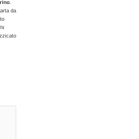
rino
.
carta da
to
hi
zzicato