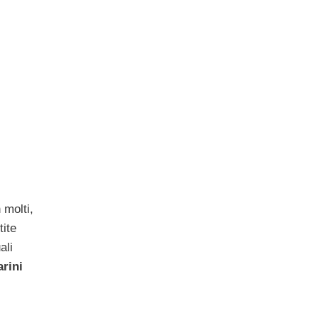
 molti,
tite
ali
rini