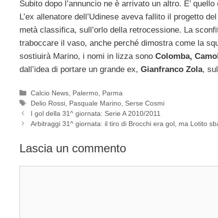
Subito dopo l’annuncio ne è arrivato un altro. E’ quell
L’ex allenatore dell’Udinese aveva fallito il progetto 
metà classifica, sull’orlo della retrocessione. La sconfi
traboccare il vaso, anche perché dimostra come la sq
sostiuirà Marino, i nomi in lizza sono
Colomba, Camol
dall’idea di portare un grande ex,
Gianfranco Zola
, su
Categorie
Calcio News
,
Palermo
,
Parma
Tag
Delio Rossi
,
Pasquale Marino
,
Serse Cosmi
I gol della 31^ giornata: Serie A 2010/2011
Arbitraggi 31^ giornata: il tiro di Brocchi era gol, ma Lotito s
Lascia un commento
Commento