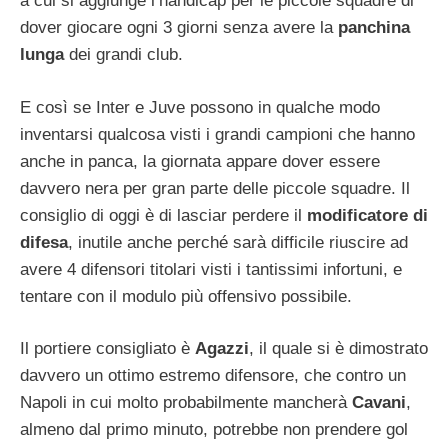
a cui si aggiunge l’handicap per le piccole squadre di
dover giocare ogni 3 giorni senza avere la
panchina
lunga
dei grandi club.
E così se Inter e Juve possono in qualche modo
inventarsi qualcosa visti i grandi campioni che hanno
anche in panca, la giornata appare dover essere
davvero nera per gran parte delle piccole squadre. Il
consiglio di oggi è di lasciar perdere il
modificatore di
difesa
, inutile anche perché sarà difficile riuscire ad
avere 4 difensori titolari visti i tantissimi infortuni, e
tentare con il modulo più offensivo possibile.
Il portiere consigliato è
Agazzi
, il quale si è dimostrato
davvero un ottimo estremo difensore, che contro un
Napoli in cui molto probabilmente mancherà
Cavani
,
almeno dal primo minuto, potrebbe non prendere gol