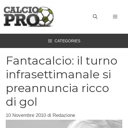
Vai
al
MEN
contenuto
CATEGORIES
Fantacalcio: il turno
infrasettimanale si
preannuncia ricco
di gol
10 Novembre 2010
di
Redazione