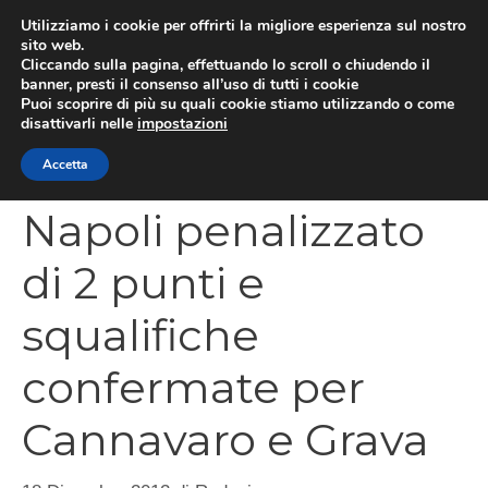
Vai
Utilizziamo i cookie per offrirti la migliore esperienza sul nostro
al
sito web.
MEN
Cliccando sulla pagina, effettuando lo scroll o chiudendo il
contenuto
banner, presti il consenso all’uso di tutti i cookie
Puoi scoprire di più su quali cookie stiamo utilizzando o come
disattivarli nelle
impostazioni
CATEGORIES
Accetta
Napoli penalizzato
di 2 punti e
squalifiche
confermate per
Cannavaro e Grava