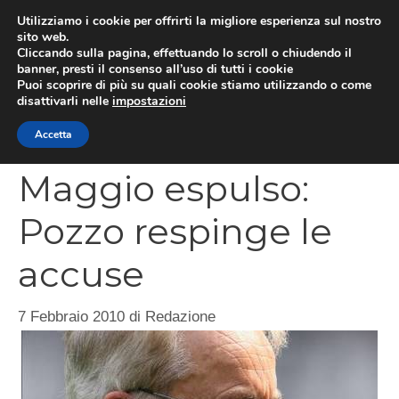
Vai
Utilizziamo i cookie per offrirti la migliore esperienza sul nostro
al
sito web.
MEN
Cliccando sulla pagina, effettuando lo scroll o chiudendo il
contenuto
banner, presti il consenso all’uso di tutti i cookie
Puoi scoprire di più su quali cookie stiamo utilizzando o come
disattivarli nelle
impostazioni
CATEGORIES
Accetta
Maggio espulso:
Pozzo respinge le
accuse
7 Febbraio 2010
di
Redazione