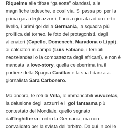
Riquelme
alle tifose “galeotte” olandesi, alle
magnifiche tedesche, e così via. Si passa poi per la
prima gara degli azzurri, l’unica giocata ad un certo
livello, i primi gol della
Germania
, la squadra più
prolifica del torneo, le foto dei protagonisti, dagli
allenatori (
Capello, Domenech, Maradona o Lippi
),
ai calciatori in campo (
Luis Fabiano
, i terribili
neozelandesi o la compattezza degli africani), e non è
mancata la
love-story
, quella celeberrima tra il
portiere della Spagna
Casillas
e la sua fidanzata-
giornalista
Sara Carbonero
.
Ma ancora, le reti di
Villa
, le immancabili
vuvuzelas
,
la delusione degli azzurri e il
gol fantasma
più
contestato del Mondiale, quello segnato
dall’
Inghilterra
contro la Germania, ma non
convalidato per la svista dell’arbitro. Da qui in poi le