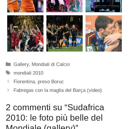
Categorie
Gallery
,
Mondiali di Calcio
Tag
mondiali 2010
Fiorentina, preso Boruc
Fabregas con la maglia del Barça (video)
2 commenti su “Sudafrica
2010: le foto più belle del
Mondiale (gallery)”