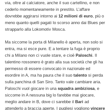
via, oltre al calciatore, anche il suo cartellino, e non
cederlo momentaneamente in prestito. L’affare
dovrebbe aggirarsi intorno ai
12 milioni di euro
, più o
meno quanto quelli pagati lo scorso anno dai Blues per
strapparlo alla Lokomotiv Mosca.
Ma siccome la porta di Milanello è aperta, non solo si
entra, ma si esce pure. E a tentare la fuga è proprio
chi a Milano non ci vuole stare, e cioè
Paloschi
. Il
talentino rossonero è grato alla sua società che gli ha
permesso di essere convocato in nazionale ed
esordire in A, ma ha paura che il suo
talento
si perda
sulla panchina di San Siro. Tanto vale cambiare aria.
Paloschi vuol giocare in una
squadra ambiziosa
, e
siccome in A nessuna big lo farebbe mai giocare,
meglio andare in B, dove ci sarebbe il
Bari
ad
attenderlo a braccia aperte. I pugliesi vogliono
vincere