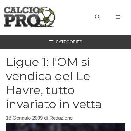
Vai
al
MEN
contenuto
CATEGORIES
Ligue 1: l’OM si
vendica del Le
Havre, tutto
invariato in vetta
18 Gennaio 2009
di
Redazione