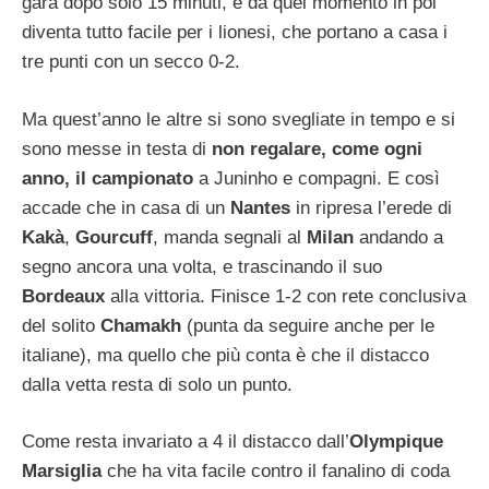
gara dopo solo 15 minuti, e da quel momento in poi
diventa tutto facile per i lionesi, che portano a casa i
tre punti con un secco 0-2.
Ma quest’anno le altre si sono svegliate in tempo e si
sono messe in testa di
non regalare, come ogni
anno, il campionato
a Juninho e compagni. E così
accade che in casa di un
Nantes
in ripresa l’erede di
Kakà
,
Gourcuff
, manda segnali al
Milan
andando a
segno ancora una volta, e trascinando il suo
Bordeaux
alla vittoria. Finisce 1-2 con rete conclusiva
del solito
Chamakh
(punta da seguire anche per le
italiane), ma quello che più conta è che il distacco
dalla vetta resta di solo un punto.
Come resta invariato a 4 il distacco dall’
Olympique
Marsiglia
che ha vita facile contro il fanalino di coda